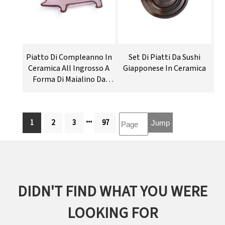
Piatto Di Compleanno In
Set Di Piatti Da Sushi
Ceramica All Ingrosso A
Giapponese In Ceramica
Forma Di Maialino Da
Fattoria
...
1
2
3
97
DIDN'T FIND WHAT YOU WERE
LOOKING FOR