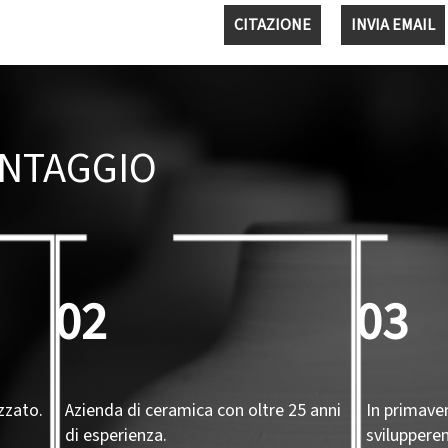
CITAZIONE
INVIA EMAIL
ANTAGGIO
02
03
zzato.
Azienda di ceramica con oltre 25 anni
In primave
di esperienza.
sviluppere