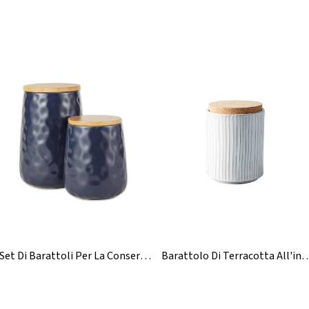
Set Di Barattoli Per La Conservazione In Ceramica Blu Da Cucina
Barattolo Di Terracotta All'ingrosso Con C