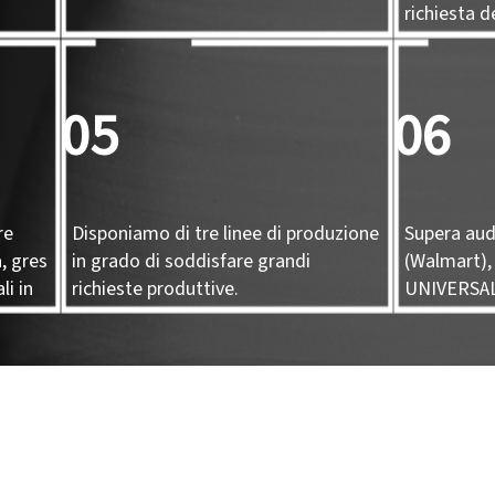
richiesta de
05
06
re
Disponiamo di tre linee di produzione
Supera aud
, gres
in grado di soddisfare grandi
(Walmart),
li in
richieste produttive.
UNIVERSA