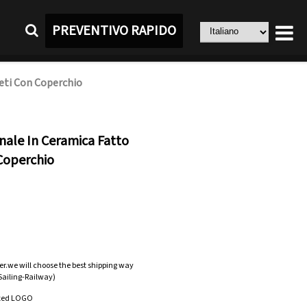
PREVENTIVO RAPIDO
eti Con Coperchio
nale In Ceramica Fatto
Coperchio
er.we will choose the best shipping way
-Sailing-Railway)
zed LOGO