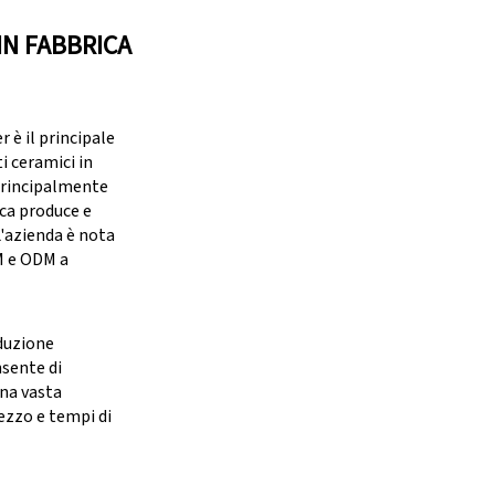
IN FABBRICA
è il principale
i ceramici in
principalmente
ica produce e
 L'azienda è nota
M e ODM a
duzione
nsente di
una vasta
ezzo e tempi di