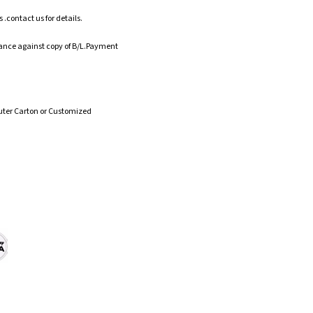
.contact us for details.
ance against copy of B/L.Payment
uter Carton or Customized