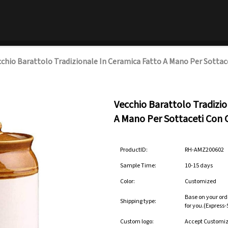
chio Barattolo Tradizionale In Ceramica Fatto A Mano Per Sottac
Vecchio Barattolo Tradizio
A Mano Per Sottaceti Con 
ProductID:
RH-AMZ200602
Sample Time:
10-15 days
Color:
Customized
Base on your ord
Shipping type:
for you.(Express
Custom logo:
Accept Customi