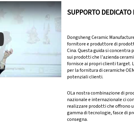
SUPPORTO DEDICATO 
Dongsheng Ceramic Manufacturer 
fornitore e produttore di prodott
Cina. Questa guida si concentra 
sui prodotti che l'azienda ceram
y: Keynote (Google I/O '18)
fornisce ai propri clienti target.
per la fornitura di ceramiche OE
potenziali clienti.
OLa nostra combinazione di pro
nazionale e internazionale ci co
realizzare prodotti che offrono 
gamma di tecnologie, fasce di pr
consegna.