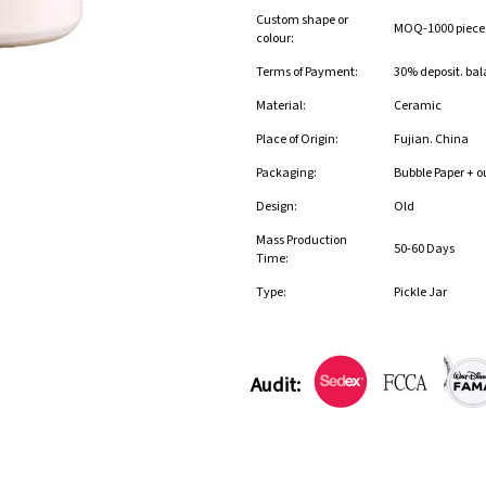
Custom shape or
MOQ-1000 pieces 
colour:
Terms of Payment:
30% deposit. bal
Material:
Ceramic
Place of Origin:
Fujian. China
Packaging:
Bubble Paper + o
Design:
Old
Mass Production
50-60 Days
Time:
Type:
Pickle Jar
Audit: