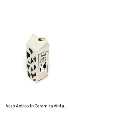
operchio In Sughero
Vaso Antico In Ceramica Vintage Per Il Latte All'ingrosso