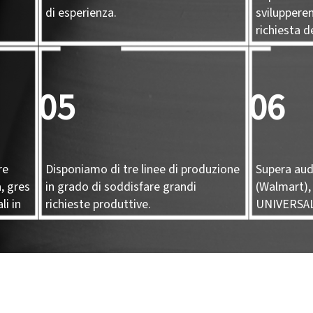
di esperienza.
sviluppere
richiesta de
05
06
re
Disponiamo di tre linee di produzione
Supera aud
, gres
in grado di soddisfare grandi
(Walmart),
li in
richieste produttive.
UNIVERSA