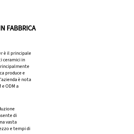
IN FABBRICA
è il principale
i ceramici in
principalmente
ica produce e
 L'azienda è nota
M e ODM a
duzione
nsente di
una vasta
ezzo e tempi di