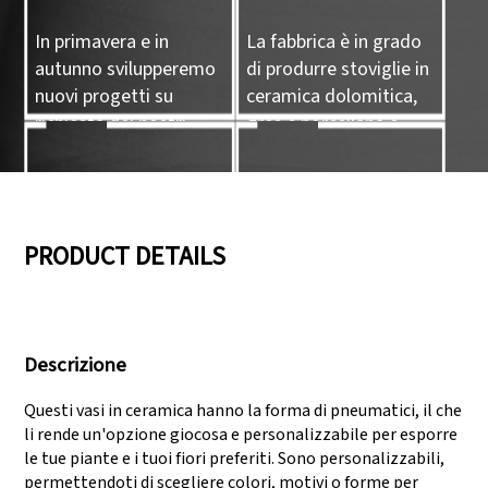
In primavera e in
La fabbrica è in grado
autunno svilupperemo
di produrre stoviglie in
nuovi progetti su
ceramica dolomitica,
richiesta dei nostri
gres e porcellana e
clienti.
prodotti artigianali in
ceramica.
05
06
PRODUCT DETAILS
Disponiamo di tre linee
Supera audit come
di produzione in grado
SEDEX, FCCA
Descrizione
di soddisfare grandi
(Walmart), FAMA
richieste produttive.
(Disney), UNIVERSAL,
Questi vasi in ceramica hanno la forma di pneumatici, il che
TARGET
li rende un'opzione giocosa e personalizzabile per esporre
le tue piante e i tuoi fiori preferiti. Sono personalizzabili,
permettendoti di scegliere colori, motivi o forme per