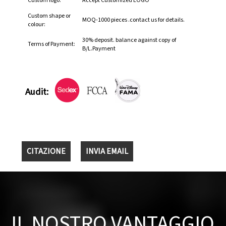
Custom logo:
Accept Customized LOGO
Custom shape or
MOQ-1000 pieces .contact us for details.
colour:
30% deposit. balance against copy of
Terms of Payment:
B/L.Payment
Audit:
CITAZIONE
INVIA EMAIL
IL NOSTRO VANTAGGIO