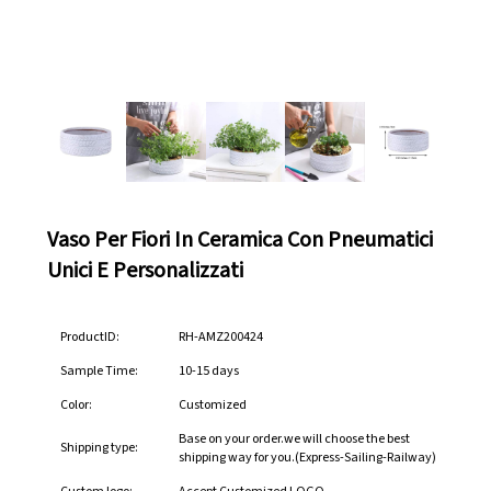
Vaso Per Fiori In Ceramica Con Pneumatici
Unici E Personalizzati
ProductID:
RH-AMZ200424
Sample Time:
10-15 days
Color:
Customized
Base on your order.we will choose the best
Shipping type:
shipping way for you.(Express-Sailing-Railway)