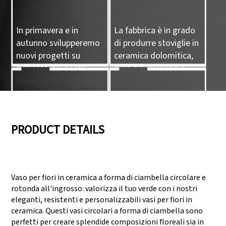
In primavera e in
La fabbrica è in grado
autunno svilupperemo
di produrre stoviglie in
nuovi progetti su
ceramica dolomitica,
richiesta dei nostri
gres e porcellana e
clienti.
prodotti artigianali in
ceramica.
05
06
PRODUCT DETAILS
Disponiamo di tre linee
Supera audit come
di produzione in grado
SEDEX, FCCA
Vaso per fiori in ceramica a forma di ciambella circolare e
di soddisfare grandi
(Walmart), FAMA
rotonda all'ingrosso: valorizza il tuo verde con i nostri
richieste produttive.
(Disney), UNIVERSAL,
eleganti, resistenti e personalizzabili vasi per fiori in
TARGET
ceramica. Questi vasi circolari a forma di ciambella sono
perfetti per creare splendide composizioni floreali sia in