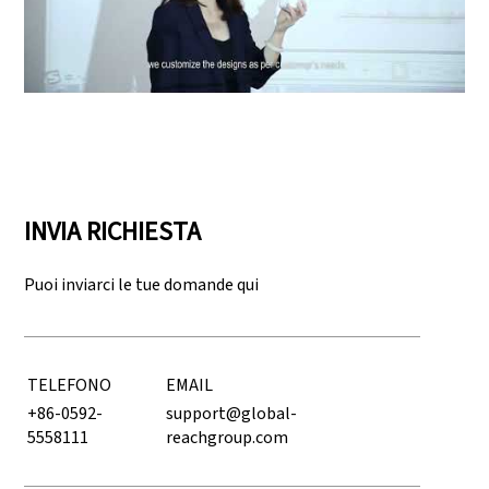
Play: Keynote (Google I/O '18)
INVIA RICHIESTA
Puoi inviarci le tue domande qui
TELEFONO
EMAIL
+86-0592-
support@global-
5558111
reachgroup.com