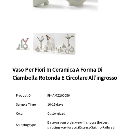
Vaso Per Fiori In Ceramica A Forma Di
Ciambella Rotonda E Circolare All'ingrosso
ProductID:
RH-AMZ200056
Sample Time:
10-15 days
Color:
Customized
Base on your order.we will choose the best
Shipping type:
shipping way for you.(Express-Sailing-Railway)