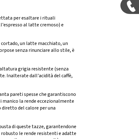
tata per esaltare i rituali
all'espresso al latte cremoso) e
cortado, un latte macchiato, un
rpose senza rinunciare allo stile, è
altatura grigia resistente (senza
. Inalterate dall'acidità del caffè,
nta pareti spesse che garantiscono
 di manico la rende eccezionalmente
 diretto del calore per una
busta di queste tazze, garantendone
 robusto le rende resistenti e adatte