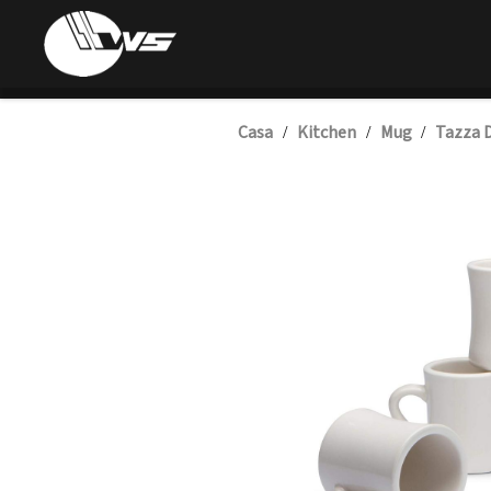
Casa
Kitchen
Mug
Tazza D
/
/
/