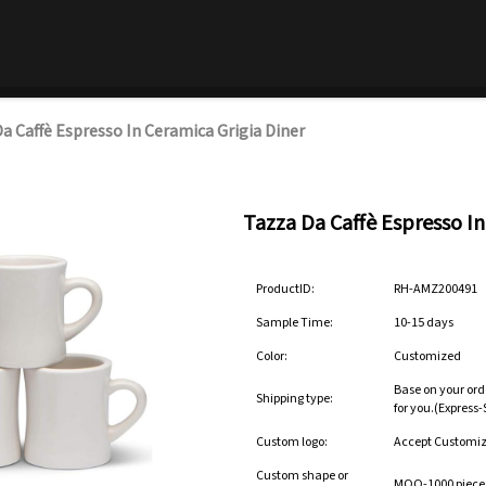
a Caffè Espresso In Ceramica Grigia Diner
Tazza Da Caffè Espresso In
ProductID:
RH-AMZ200491
Sample Time:
10-15 days
Color:
Customized
Base on your ord
Shipping type:
for you.(Express
Custom logo:
Accept Customi
Custom shape or
MOQ-1000 pieces 