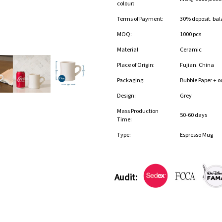
colour:
Terms of Payment:
30% deposit. bal
MOQ:
1000 pcs
Material:
Ceramic
Place of Origin:
Fujian. China
Packaging:
Bubble Paper + o
Design:
Grey
Mass Production
50-60 days
Time:
Type:
Espresso Mug
Audit: