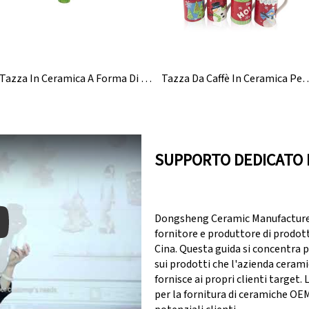
Tazza In Ceramica A Forma Di Rana
Tazza Da Caffè In Ceramica Personalizzata Con Motivo 
SUPPORTO DEDICATO 
Dongsheng Ceramic Manufacturer 
fornitore e produttore di prodott
Cina. Questa guida si concentra 
sui prodotti che l'azienda ceram
y: Keynote (Google I/O '18)
fornisce ai propri clienti target.
per la fornitura di ceramiche OE