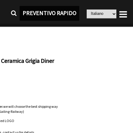
PREVENTIVO RAPIDO
 Ceramica Grigia Diner
er.we will choose the best shipping way
-Sailing-Railway)
zed LOGO
.contact us for details.