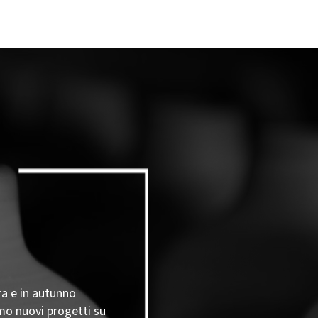
ra e in autunno
mo nuovi progetti su