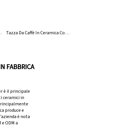
A Pinguino Per Le Feste Natalizie
Tazza Da Caffè In Ceramica Con Coperchio A Forma Di Avocado
IN FABBRICA
è il principale
i ceramici in
principalmente
ica produce e
 L'azienda è nota
M e ODM a