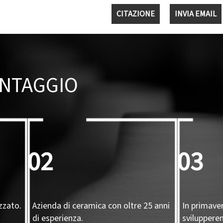
CITAZIONE
INVIA EMAIL
ANTAGGIO
02
03
zzato.
Azienda di ceramica con oltre 25 anni
In primave
di esperienza.
sviluppere