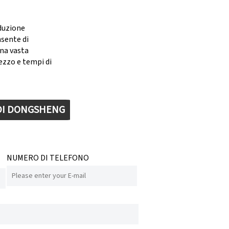
duzione
nsente di
una vasta
ezzo e tempi di
 DI DONGSHENG
NUMERO DI TELEFONO