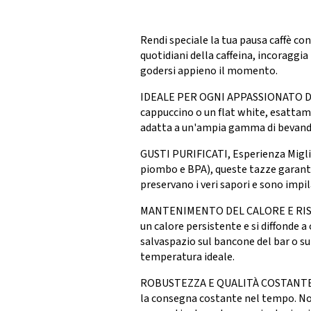
Rendi speciale la tua pausa caffè con
quotidiani della caffeina, incoraggia 
godersi appieno il momento.
IDEALE PER OGNI APPASSIONATO DI CA
cappuccino o un flat white, esattame
adatta a un'ampia gamma di bevande 
GUSTI PURIFICATI, Esperienza Miglior
piombo e BPA), queste tazze garantisc
preservano i veri sapori e sono impil
MANTENIMENTO DEL CALORE E RISPARM
un calore persistente e si diffonde
salvaspazio sul bancone del bar o su
temperatura ideale.
ROBUSTEZZA E QUALITÀ COSTANTE: Il 
la consegna costante nel tempo. Non 