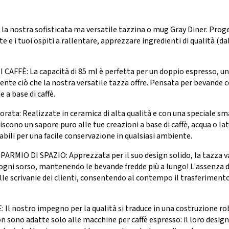
 la nostra sofisticata ma versatile tazzina o mug Gray Diner. Proget
te e i tuoi ospiti a rallentare, apprezzare ingredienti di qualità (d
FFÈ: La capacità di 85 ml è perfetta per un doppio espresso, un 
nte ciò che la nostra versatile tazza offre. Pensata per bevande co
a base di caffè.
ata: Realizzate in ceramica di alta qualità e con una speciale sm
ono un sapore puro alle tue creazioni a base di caffè, acqua o latte
abili per una facile conservazione in qualsiasi ambiente.
IO DI SPAZIO: Apprezzata per il suo design solido, la tazza va
 a ogni sorso, mantenendo le bevande fredde più a lungo! L'assenza
lle scrivanie dei clienti, consentendo al contempo il trasferimento
nostro impegno per la qualità si traduce in una costruzione ro
sono adatte solo alle macchine per caffè espresso: il loro design