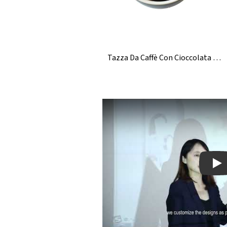
Tazza Da Caffè Con Cioccolata Calda In Ceramica A Forma Di Uccello
Pla