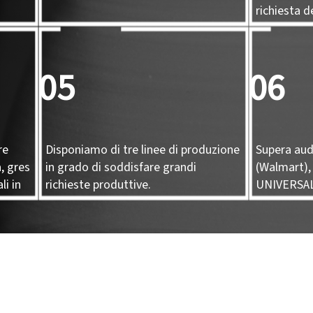
richiesta de
05
06
re
Disponiamo di tre linee di produzione
Supera aud
, gres
in grado di soddisfare grandi
(Walmart),
li in
richieste produttive.
UNIVERSA