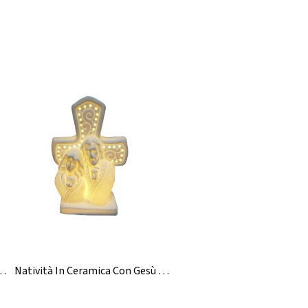
ca Da Appendere All'ingrosso Per L'albero Di Natale
Natività In Ceramica Con Gesù Di Natale Con Illuminazione A LED