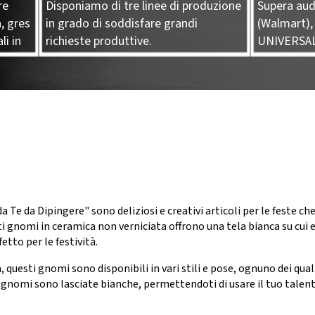
re
Disponiamo di tre linee di produzione
Supera aud
, gres
in grado di soddisfare grandi
(Walmart),
li in
richieste produttive.
UNIVERSA
a Te da Dipingere" sono deliziosi e creativi articoli per le feste c
i gnomi in ceramica non verniciata offrono una tela bianca su cui e
etto per le festività.
, questi gnomi sono disponibili in vari stili e pose, ognuno dei quali
i gnomi sono lasciate bianche, permettendoti di usare il tuo talento