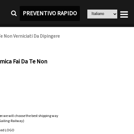
PREVENTIVO RAPIDO
e Non Verniciati Da Dipingere
amica Fai Da Te Non
er.we will choose the best shipping way
-Sailing-Railway)
zed LOGO