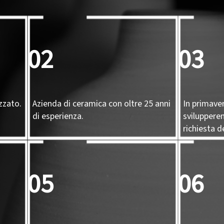
02
03
zzato.
Azienda di ceramica con oltre 25 anni
In primave
di esperienza.
sviluppere
richiesta de
05
06