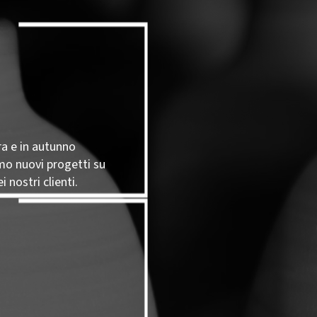
ra e in autunno
mo nuovi progetti su
i nostri clienti.