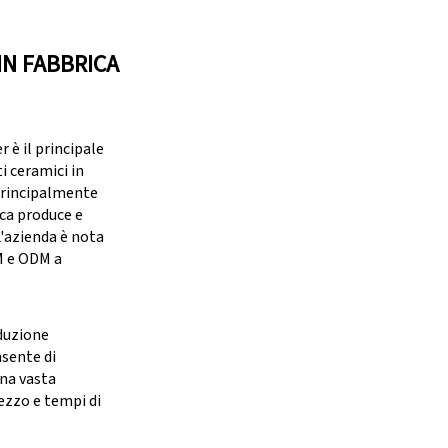
IN FABBRICA
è il principale
i ceramici in
principalmente
ica produce e
 L'azienda è nota
M e ODM a
duzione
nsente di
una vasta
ezzo e tempi di