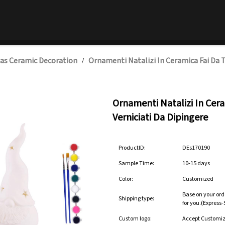
as Ceramic Decoration
Ornamenti Natalizi In Ceramica Fai Da T
/
Ornamenti Natalizi In Cer
Verniciati Da Dipingere
ProductID:
DEs170190
Sample Time:
10-15 days
Color:
Customized
Base on your ord
Shipping type:
for you.(Express
Custom logo:
Accept Customi