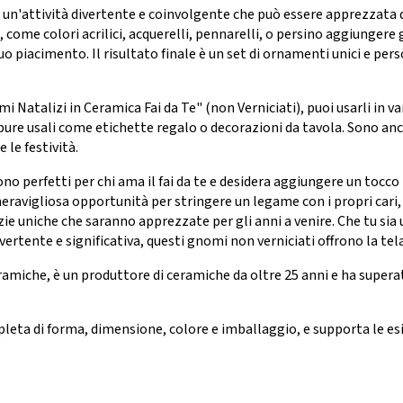
è un'attività divertente e coinvolgente che può essere apprezzata d
, come colori acrilici, acquerelli, pennarelli, o persino aggiungere 
 piacimento. Il risultato finale è un set di ornamenti unici e perso
i Natalizi in Ceramica Fai da Te" (non Verniciati), puoi usarli in va
pure usali come etichette regalo o decorazioni da tavola. Sono an
 le festività.
no perfetti per chi ama il fai da te e desidera aggiungere un tocco
eravigliosa opportunità per stringere un legame con i propri cari,
izie uniche che saranno apprezzate per gli anni a venire. Che tu si
divertente e significativa, questi gnomi non verniciati offrono la tela
amiche, è un produttore di ceramiche da oltre 25 anni e ha superat
leta di forma, dimensione, colore e imballaggio, e supporta le 