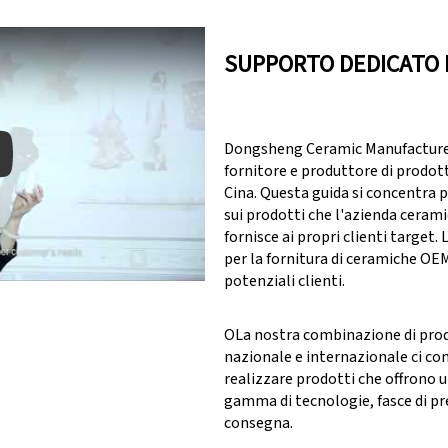
SUPPORTO DEDICATO 
Dongsheng Ceramic Manufacturer 
fornitore e produttore di prodott
Cina. Questa guida si concentra 
sui prodotti che l'azienda ceram
y: Keynote (Google I/O '18)
fornisce ai propri clienti target.
per la fornitura di ceramiche OE
potenziali clienti.
OLa nostra combinazione di pro
nazionale e internazionale ci co
realizzare prodotti che offrono 
gamma di tecnologie, fasce di pr
consegna.