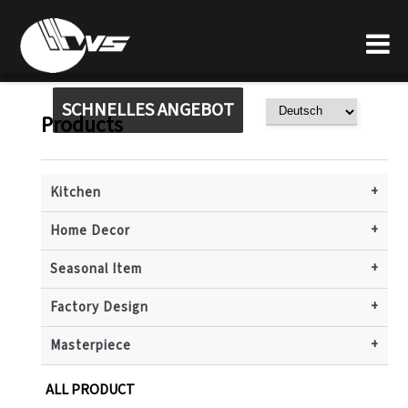
SCHNELLES ANGEBOT
Products
+
Kitchen
+
Home Decor
+
Seasonal Item
+
Factory Design
+
Masterpiece
ALL PRODUCT