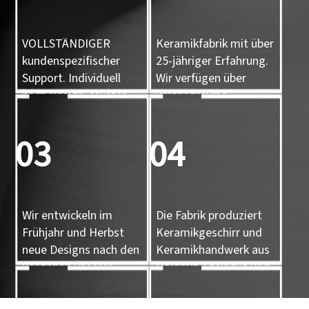
VOLLSTÄNDIGER
Keramikfabrik mit über
kundenspezifischer
25-jähriger Erfahrung.
Support. Individuell
Wir verfügen über
nach Design, Muster
umfangreiche
und 3D-Form
Erfahrung.
03
04
Wir entwickeln im
Die Fabrik produziert
Frühjahr und Herbst
Keramikgeschirr und
neue Designs nach den
Keramikhandwerk aus
Vorgaben unserer
Dolomit, Steingut und
Kunden.
Porzellan.