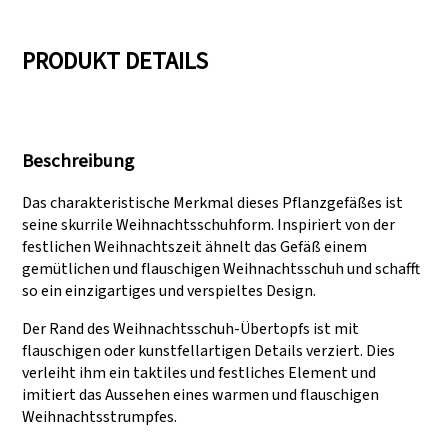
05
06
PRODUKT DETAILS
Wir verfügen über drei
Bestehen von Audits
Produktionslinien, die auch
wie SEDEX, FCCA
Beschreibung
große
(Walmart), FAMA
Produktionsanforderungen
(Disney), UNIVERSAL
Das charakteristische Merkmal dieses Pflanzgefäßes ist
erfüllen können.
und TARGET
seine skurrile Weihnachtsschuhform. Inspiriert von der
festlichen Weihnachtszeit ähnelt das Gefäß einem
gemütlichen und flauschigen Weihnachtsschuh und schafft
so ein einzigartiges und verspieltes Design.
Der Rand des Weihnachtsschuh-Übertopfs ist mit
flauschigen oder kunstfellartigen Details verziert. Dies
verleiht ihm ein taktiles und festliches Element und
imitiert das Aussehen eines warmen und flauschigen
Weihnachtsstrumpfes.