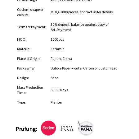
Custom logo:
Accept Customized LOGO
Custom shape or
MOQ-1000 pieces .contact us for details.
colour:
30% deposit. balance against copy of
Terms of Payment:
B/L.Payment
MOQ:
1000 pcs
Material:
Ceramic
Place of Origin:
Fujian. China
Packaging:
Bubble Paper + outer Carton or Customized
Design:
Shoe
Mass Production
50-60 Days
Time:
Type:
Planter
Prüfung: