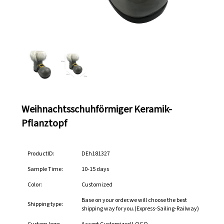
Weihnachtsschuhförmiger Keramik-
Pflanztopf
ProductID:
DEh181327
Sample Time:
10-15 days
Color:
Customized
Base on your order.we will choose the best
Shipping type:
shipping way for you.(Express-Sailing-Railway)