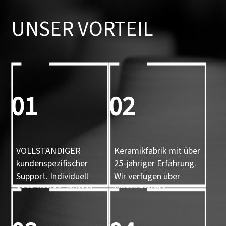
UNSER VORTEIL
01
02
VOLLSTÄNDIGER
Keramikfabrik mit über
kundenspezifischer
25-jähriger Erfahrung.
Support. Individuell
Wir verfügen über
nach Design, Muster
umfangreiche
und 3D-Form
Erfahrung.