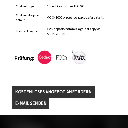
Custom logo:
Accept Customized LOGO
Custom shape or
MOQ-1000 pieces .contact us for details.
colour:
30% deposit. balance against copy of
Terms of Payment:
B/L.Payment
Prüfung:
KOSTENLOSES ANGEBOT ANFORDERN
E-MAIL SENDEN