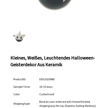
Kleines, Weißes, Leuchtendes Halloween-
Geisterdekor Aus Keramik
ProductID:
DEh2020980
Sample Time:
10-15 days
Color:
Customized
Base on your order.we will choose the best
Shipping type:
shipping way for you.(Express-Sailing-Railway)