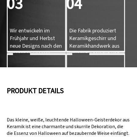
03
04
Wir entwickeln im
Die Fabrik produziert
Frühjahr und Herbst
Keramikgeschirr und
neue Designs nach den
Keramikhandwerk aus
Vorgaben unserer
Dolomit, Steingut und
Kunden.
Porzellan.
05
06
PRODUKT DETAILS
Wir verfügen über drei
Bestehen von Audits
Produktionslinien, die auch
wie SEDEX, FCCA
Das kleine, weiße, leuchtende Halloween-Geisterdekor aus
große
(Walmart), FAMA
Keramik ist eine charmante und skurrile Dekoration, die
Produktionsanforderungen
(Disney), UNIVERSAL
die Essenz von Halloween auf bezaubernde Weise einfängt.