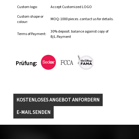
Custom logo:
Accept Customized LOGO
Custom shape or
MOQ-1000 pieces .contact us for details.
colour:
30% deposit. balance against copy of
Terms of Payment:
B/L.Payment
Prüfung:
KOSTENLOSES ANGEBOT ANFORDERN
E-MAIL SENDEN