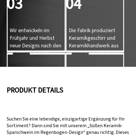
03
04
Wir entwickeln im
Die Fabrik produziert
Frühjahr und Herbst
Keramikgeschirr und
neue Designs nach den
Keramikhandwerk aus
Vorgaben unserer
Dolomit, Steingut und
Kunden.
Porzellan.
05
06
PRODUKT DETAILS
Wir verfügen über drei
Bestehen von Audits
Produktionslinien, die auch
wie SEDEX, FCCA
Suchen Sie eine lebendige, einzigartige Ergänzung für Ihr
große
(Walmart), FAMA
Sortiment? Dann sind Sie mit unserem „Süßen Keramik-
Produktionsanforderungen
(Disney), UNIVERSAL
Sparschwein im Regenbogen-Design“ genau richtig. Dieses