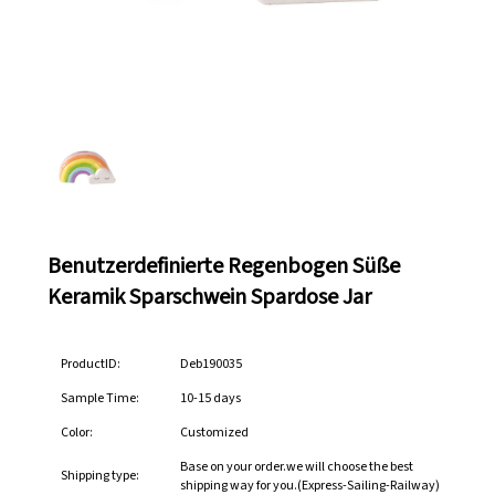
Benutzerdefinierte Regenbogen Süße
Keramik Sparschwein Spardose Jar
ProductID:
Deb190035
Sample Time:
10-15 days
Color:
Customized
Base on your order.we will choose the best
Shipping type:
shipping way for you.(Express-Sailing-Railway)