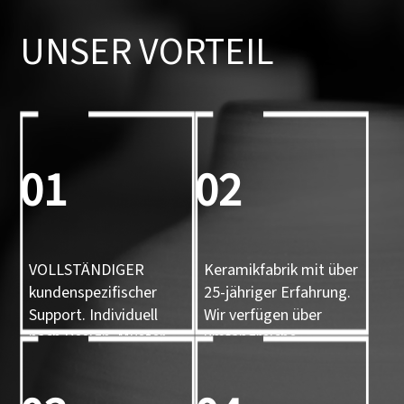
UNSER VORTEIL
01
02
VOLLSTÄNDIGER
Keramikfabrik mit über
kundenspezifischer
25-jähriger Erfahrung.
Support. Individuell
Wir verfügen über
nach Design, Muster
umfangreiche
und 3D-Form
Erfahrung.