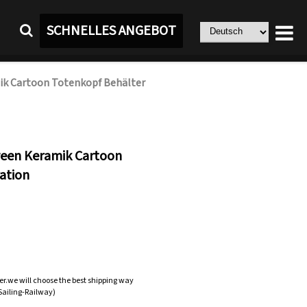
SCHNELLES ANGEBOT
ik Cartoon Totenkopf Behälter
ween Keramik Cartoon
ation
er.we will choose the best shipping way
-Sailing-Railway)