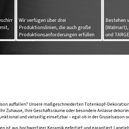
schirr
Wir verfügen über drei
Bestehen v
mit,
Produktionslinien, die auch große
(Walmart),
Produktionsanforderungen erfüllen
und TARG
können.
aison auffallen? Unsere maßgeschneiderten Totenkopf-Dekoration
 Ihr Zuhause, Ihre Geschäftsräume oder besondere Anlässe dekorier
unktional und vielseitig einsetzbar – egal ob in der Gruselsaison o
n ist aus hochwertiger Keramik gefertigt und garantiert Langlebi