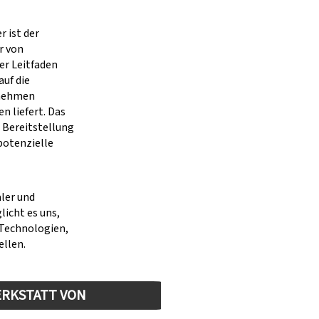
 ist der
r von
er Leitfaden
auf die
rnehmen
n liefert. Das
 Bereitstellung
potenzielle
ler und
icht es uns,
 Technologien,
ellen.
ERKSTATT VON