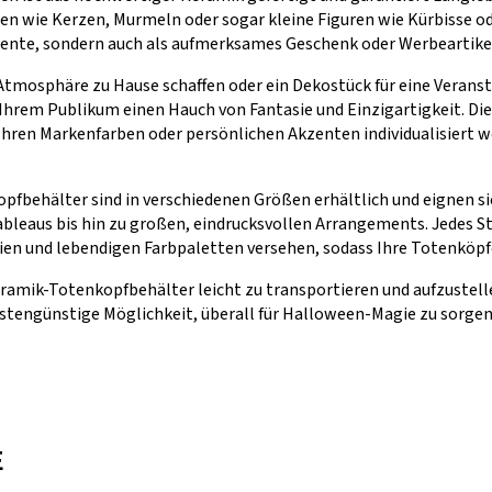
en wie Kerzen, Murmeln oder sogar kleine Figuren wie Kürbisse od
Akzente, sondern auch als aufmerksames Geschenk oder Werbeartike
tmosphäre zu Hause schaffen oder ein Dekostück für eine Verans
hrem Publikum einen Hauch von Fantasie und Einzigartigkeit. Di
Ihren Markenfarben oder persönlichen Akzenten individualisiert 
behälter sind in verschiedenen Größen erhältlich und eignen sic
bleaus bis hin zu großen, eindrucksvollen Arrangements. Jedes S
eien und lebendigen Farbpaletten versehen, sodass Ihre Totenköpf
eramik-Totenkopfbehälter leicht zu transportieren und aufzustel
ostengünstige Möglichkeit, überall für Halloween-Magie zu sorgen
E