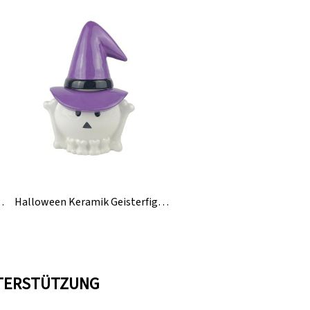
alloween-Süßigkeiteneimer
Halloween Keramik Geisterfiguren Dekoration Im Großhandel
TERSTÜTZUNG