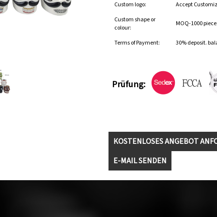
Custom logo:
Accept Customi
Custom shape or
MOQ-1000 pieces 
colour:
Terms of Payment:
30% deposit. bal
Prüfung:
KOSTENLOSES ANGEBOT ANF
E-MAIL SENDEN