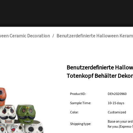
een Ceramic Decoration
Benutzerdefinierte Halloween Keram
/
Benutzerdefinierte Hallo
Totenkopf Behälter Dekor
ProductID:
DEh2020960
Sample Time:
10-15 days
Color:
Customized
Base on your ord
Shipping type:
for you.(Express