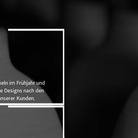
keln im Frühjahr und
e Designs nach den
nserer Kunden.