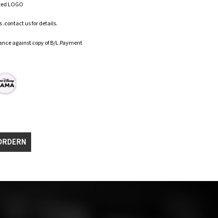
zed LOGO
.contact us for details.
ance against copy of B/L.Payment
ORDERN