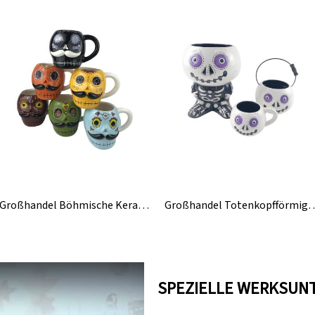
Großhandel Böhmische Keramik Halloween Totenkopf Tasse
Großhandel Totenkopfförmiger Eiskeramik-H
SPEZIELLE WERKSUN