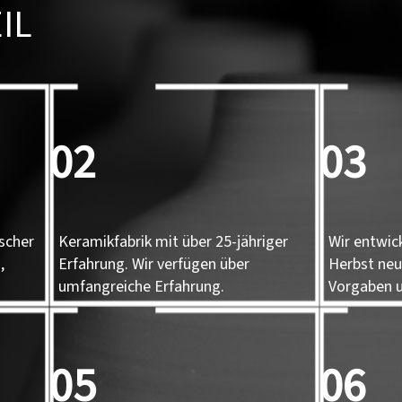
IL
02
03
scher
Keramikfabrik mit über 25-jähriger
Wir entwic
,
Erfahrung. Wir verfügen über
Herbst neu
umfangreiche Erfahrung.
Vorgaben u
05
06