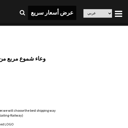
عرض أسعار سريع
وعاء شموع مربع من 
er.we will choose the best shipping way
-Sailing-Railway)
zed LOGO