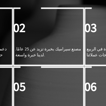
02
03
 في الربيع
مصنع سيراميك بخبرة تزيد عن 25 عامًا.
دعم 
لدينا خبرة واسعة.
حس
05
06