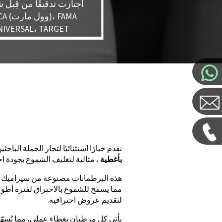
اجتازت تدقيقًا من قِبل
X، FCCA
(ديزني)، RSAL، TARGET
نقدم خيارًا استثنائيًا لتجار الجملة البا
بأغطية
، مثالية لتغليف الشموع بجودة ا
هذه البرطمانات مصنوعة من سيراميك متين، 
مما يسمح للشموع بالاحتراق لفترة أطول مع
لتقديم عروض احترافية.
يأتي كل مرطبان بغطاء عملي، مما يُسهّل ا