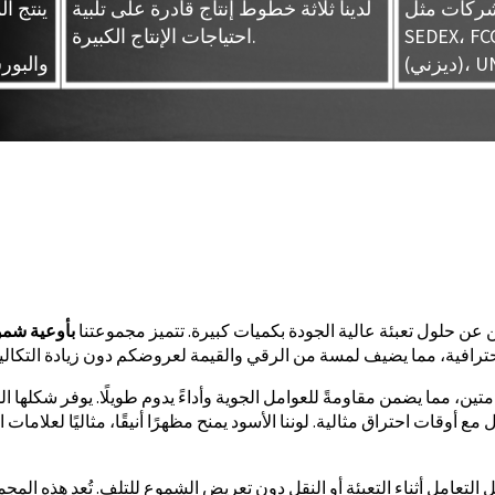
 شركات مثل
لدينا ثلاثة خطوط إنتاج قادرة على تلبية
ينتج ا
SEDE (وول مارت)، FAMA
احتياجات الإنتاج الكبيرة.
UNIVE
والبور
حثين عن حلول تعبئة عالية الجودة بكميات كبيرة. تتميز مجموعتنا
بأوعية شمو
حترافية، مما يضيف لمسة من الرقي والقيمة لعروضكم دون زيادة التكالي
مما يضمن مقاومةً للعوامل الجوية وأداءً يدوم طويلًا. يوفر شكلها المربع ت
 أوقات احتراق مثالية. لوننا الأسود يمنح مظهرًا أنيقًا، مثاليًا لعلامات
لتعامل أثناء التعبئة أو النقل دون تعريض الشموع للتلف. تُعد هذه المجمو