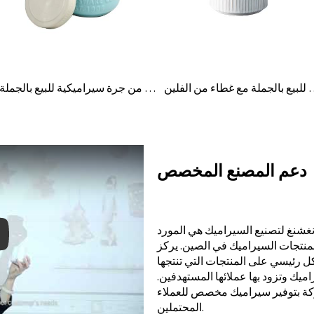
يع بالجملة مع غطاء من الفلين
حامل شموع من جرة سيراميكية للبيع بالجملة
دعم المصنع المخصص
شنغ لتصنيع السيراميك هي المورد
لمنتجات السيراميك في الصين. يركز
كل رئيسي على المنتجات التي تنتجها
يك وتزود بها عملائها المستهدفين.
y: Keynote (Google I/O '18)
كة بتوفير سيراميك مخصص للعملاء
المحتملين.