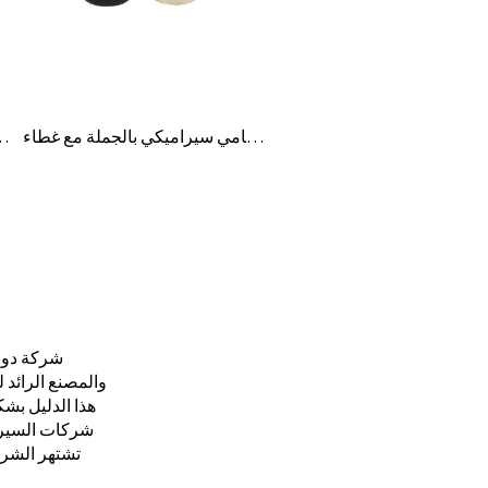
وعاء شمعة رخامي سيراميكي بالجملة مع غطاء
وعاء شموع خزفي طيني مزخرف للب
شركة دونغ
والمصنع الرائد 
هذا الدليل بش
شركات السيرام
تشتهر الشر