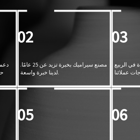
02
03
 في الربيع
مصنع سيراميك بخبرة تزيد عن 25 عامًا.
دعم 
لدينا خبرة واسعة.
حس
05
06