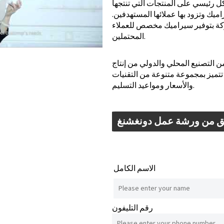
كل رئيسي على المنتجات التي تنتجها
يك وتزود بها عملائها المستهدفين.
y: Keynote (Google I/O '18)
كة بتوفير سيراميك مخصص للعملاء
المحتملين.
 من التصنيع المحلي والدولي من إنتاج
تميز بمجموعة متنوعة من التقنيات
والأسعار ومواعيد التسليم.
 من ورشة عمل دونغشنغ
الاسم الكامل
رقم التليفون