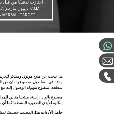
اجتازت تدقيقًا من قِبل
X، FCCA
(ديزني)، RSAL، TARGET
هل تبحث عن منتج موثوق ومبتكر لتعز
ودقة في التفاصيل. مصنوع بإتقان من ال
سطحه المفتوح سهولة الوصول إليه مع 
مصنوع بألوان زاهية، منتجنا مثالي للمدا
مثالية للأيدي الصغيرة النشطة! كما أن ت
حامل الأدوات
هذا، المصمم خصيصًا لمشتر