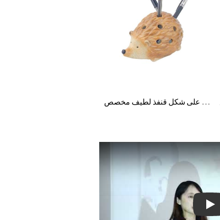
حامل أقلام سيراميك على شكل قنفذ لطيف مخصص