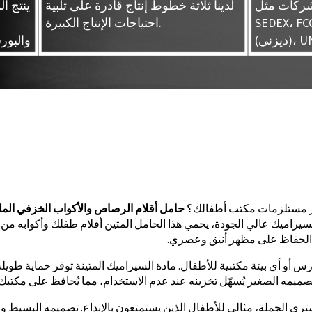
 شركات مثل
لدينا ثلاثة خطوط إنتاج قادرة على تلبية
ينتج ا
SEDE (وول مارت)، FAMA
احتياجات الإنتاج الكبيرة.
UNIVE
والبور
يز مستلزمات مكتب أطفالك؟
حامل أقلام الرصاص والأكواب الخزفي الم
سيراميك عالي الجودة، يحمي هذا الحامل المتين أقلام طفلك وأكوابه من
الحفاظ على مظهر أنيق وعصري.
رس أو أي بيئة مكتبية للأطفال. مادة السيراميك المتينة توفر حماية طويل
صميمه الصغير يُسهّل تخزينه عند عدم الاستخدام، مما يُحافظ على مكتبك 
ي الجملة، مثالي للأطفال الذين يستمتعون بالإبداع. تصميمه البسيط و