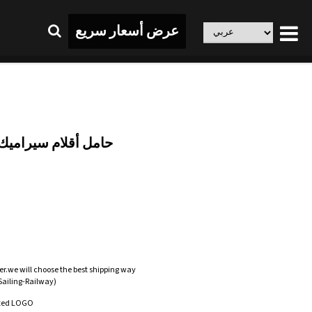
عرض أسعار سريع
حامل أقلام سيراميك
er.we will choose the best shipping way
-Sailing-Railway)
zed LOGO