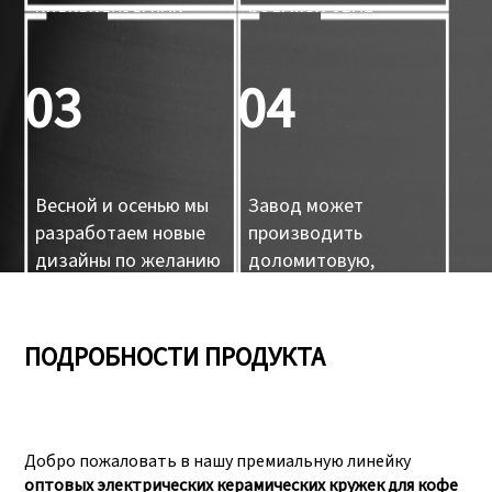
индивидуальный
большой опыт.
дизайн,
индивидуальный
03
04
образец,
индивидуальный 3D-
форма
Весной и осенью мы
Завод может
разработаем новые
производить
дизайны по желанию
доломитовую,
наших клиентов.
керамическую и
фарфоровую посуду,
а также
ПОДРОБНОСТИ ПРОДУКТА
05
06
керамические
изделия ручной
работы.
Добро пожаловать в нашу премиальную линейку
У нас есть три
Пройти аудит, как
оптовых электрических керамических кружек для кофе