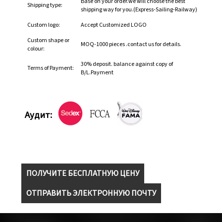
Base on your order.we will choose the best
Shipping type:
shipping way for you.(Express-Sailing-Railway)
Custom logo:
Accept Customized LOGO
Custom shape or
MOQ-1000 pieces .contact us for details.
colour:
30% deposit. balance against copy of
Terms of Payment:
B/L.Payment
Аудит:
ПОЛУЧИТЕ БЕСПЛАТНУЮ ЦЕНУ
ОТПРАВИТЬ ЭЛЕКТРОННУЮ ПОЧТУ