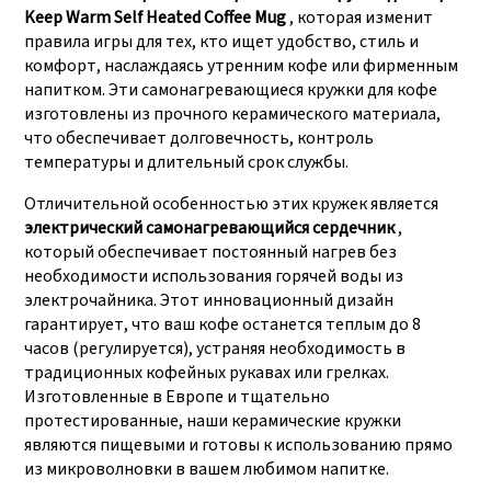
производственные
SEDEX, FCCA(Walmart),
Keep Warm Self Heated Coffee Mug
, которая изменит
линии, которые могут
FAMA(Disney),
правила игры для тех, кто ищет удобство, стиль и
комфорт, наслаждаясь утренним кофе или фирменным
удовлетворить
UNIVERSAL, TARGET
напитком. Эти самонагревающиеся кружки для кофе
большие
изготовлены из прочного керамического материала,
производственные
что обеспечивает долговечность, контроль
потребности.
температуры и длительный срок службы.
Отличительной особенностью этих кружек является
электрический самонагревающийся сердечник
,
который обеспечивает постоянный нагрев без
необходимости использования горячей воды из
электрочайника. Этот инновационный дизайн
гарантирует, что ваш кофе останется теплым до 8
часов (регулируется), устраняя необходимость в
традиционных кофейных рукавах или грелках.
Изготовленные в Европе и тщательно
протестированные, наши керамические кружки
являются пищевыми и готовы к использованию прямо
из микроволновки в вашем любимом напитке.