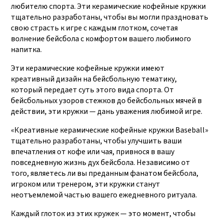
удовлетворить
UNIVERSAL, TARGET
любителю спорта. Эти керамические кофейные кружки
тщательно разработаны, чтобы вы могли праздновать
большие
свою страсть к игре с каждым глотком, сочетая
производственные
волнение бейсбола с комфортом вашего любимого
потребности.
напитка.
Эти керамические кофейные кружки имеют
креативный дизайн на бейсбольную тематику,
который передает суть этого вида спорта. От
бейсбольных узоров стежков до бейсбольных мячей в
действии, эти кружки — дань уважения любимой игре.
«Креативные керамические кофейные кружки Baseball»
тщательно разработаны, чтобы улучшить ваши
впечатления от кофе или чая, привнося в вашу
повседневную жизнь дух бейсбола. Независимо от
того, являетесь ли вы преданным фанатом бейсбола,
игроком или тренером, эти кружки станут
неотъемлемой частью вашего ежедневного ритуала.
Каждый глоток из этих кружек — это момент, чтобы