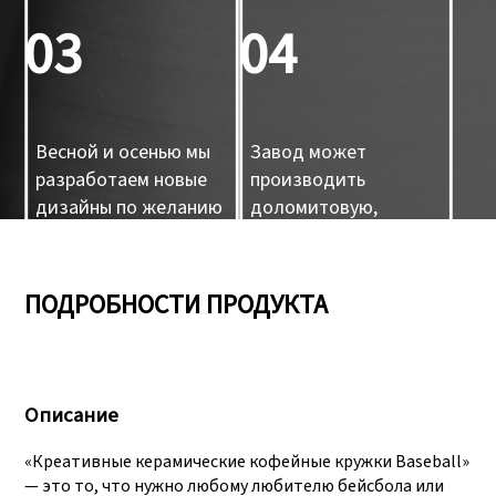
индивидуальный
03
04
образец,
индивидуальный 3D-
форма
Весной и осенью мы
Завод может
разработаем новые
производить
дизайны по желанию
доломитовую,
наших клиентов.
керамическую и
фарфоровую посуду,
а также
ПОДРОБНОСТИ ПРОДУКТА
05
06
керамические
изделия ручной
работы.
Описание
У нас есть три
Пройти аудит, как
производственные
SEDEX, FCCA(Walmart),
«Креативные керамические кофейные кружки Baseball»
линии, которые могут
FAMA(Disney),
— это то, что нужно любому любителю бейсбола или