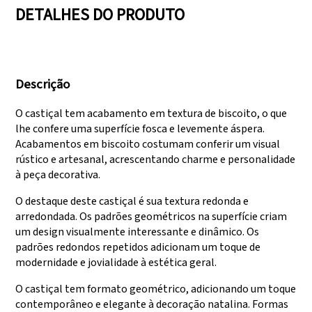
DETALHES DO PRODUTO
Temos três linhas de
Aprovado em
produção que podem
auditorias como
Descrição
atender a grandes
SEDEX, FCCA
demandas de
(Walmart), FAMA
O castiçal tem acabamento em textura de biscoito, o que
produção.
(Disney), UNIVERSAL,
lhe confere uma superfície fosca e levemente áspera.
TARGET
Acabamentos em biscoito costumam conferir um visual
rústico e artesanal, acrescentando charme e personalidade
à peça decorativa.
O destaque deste castiçal é sua textura redonda e
arredondada. Os padrões geométricos na superfície criam
um design visualmente interessante e dinâmico. Os
padrões redondos repetidos adicionam um toque de
modernidade e jovialidade à estética geral.
O castiçal tem formato geométrico, adicionando um toque
contemporâneo e elegante à decoração natalina. Formas