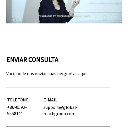
Play: Keynote (Google I/O '18)
ENVIAR CONSULTA
Você pode nos enviar suas perguntas aqui
TELEFONE
E-MAIL
+86-0592-
support@global-
5558111
reachgroup.com