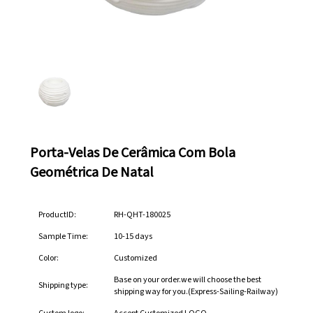
Porta-Velas De Cerâmica Com Bola
Geométrica De Natal
ProductID:
RH-QHT-180025
Sample Time:
10-15 days
Color:
Customized
Base on your order.we will choose the best
Shipping type:
shipping way for you.(Express-Sailing-Railway)