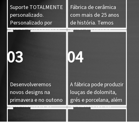
Suporte TOTALMENTE
Fábrica de cerâmica
personalizado.
com mais de 25 anos
Personalizado por
de história. Temos
design, personalizado
muita experiência.
por amostra,
personalizado por
03
04
molde 3D
Desenvolveremos
A fábrica pode produzir
novos designs na
louças de dolomita,
primavera e no outono
grés e porcelana, além
para referência de
de artesanato em
nossos clientes.
cerâmica.
05
06