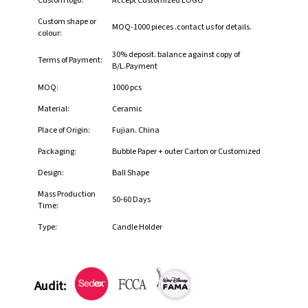
Custom logo:
Accept Customized LOGO
Custom shape or
MOQ-1000 pieces .contact us for details.
colour:
30% deposit. balance against copy of
Terms of Payment:
B/L.Payment
MOQ:
1000 pcs
Material:
Ceramic
Place of Origin:
Fujian. China
Packaging:
Bubble Paper + outer Carton or Customized
Design:
Ball Shape
Mass Production
50-60 Days
Time:
Type:
Candle Holder
Audit: