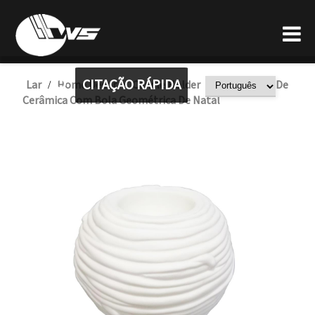
CITAÇÃO RÁPIDA
Lar
Home Decor
Candle Holder
Porta-Velas De
/
/
/
Cerâmica Com Bola Geométrica De Natal