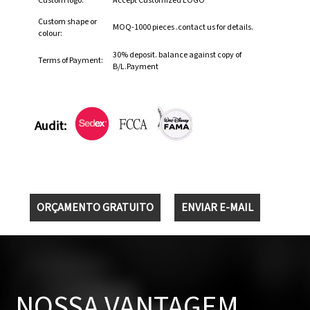
Custom logo:
Accept Customized LOGO
Custom shape or
MOQ-1000 pieces .contact us for details.
colour:
30% deposit. balance against copy of
Terms of Payment:
B/L.Payment
Audit:
ORÇAMENTO GRATUITO
ENVIAR E-MAIL
NOSSA VANTAGEM