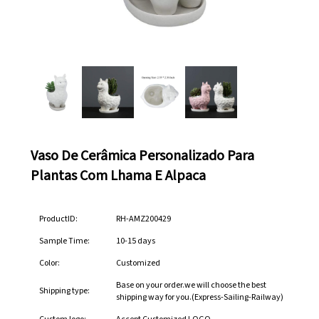
Vaso De Cerâmica Personalizado Para
Plantas Com Lhama E Alpaca
ProductID:
RH-AMZ200429
Sample Time:
10-15 days
Color:
Customized
Base on your order.we will choose the best
Shipping type:
shipping way for you.(Express-Sailing-Railway)