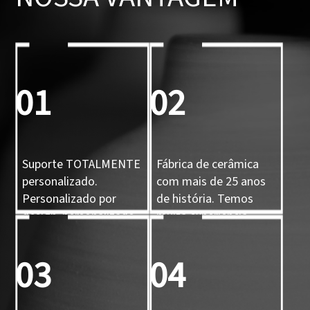
01
02
Suporte TOTALMENTE
Fábrica de cerâmica
personalizado.
com mais de 25 anos
Personalizado por
de história. Temos
design, personalizado
muita experiência.
por amostra,
personalizado por
03
04
molde 3D