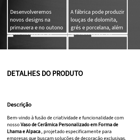
Desenvolveremos
A fábrica pode produzir
novos designs na
louças de dolomita,
primavera e no outono
grés e porcelana, além
para referência de
de artesanato em
nossos clientes.
cerâmica.
05
06
DETALHES DO PRODUTO
Temos três linhas de
Aprovado em
produção que podem
auditorias como
Descrição
atender a grandes
SEDEX, FCCA
demandas de
(Walmart), FAMA
Bem-vindo à fusão de criatividade e funcionalidade com
produção.
(Disney), UNIVERSAL,
nosso
Vaso de Cerâmica Personalizado em Forma de
TARGET
Lhama e Alpaca
, projetado especificamente para
empresas que buscam soluções de decoração exclusivas.