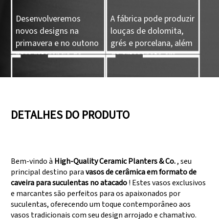
Desenvolveremos
A fábrica pode produzir
novos designs na
louças de dolomita,
primavera e no outono
grés e porcelana, além
para referência de
de artesanato em
nossos clientes.
cerâmica.
05
06
DETALHES DO PRODUTO
Temos três linhas de
Aprovado em
produção que podem
auditorias como
Bem-vindo à
High-Quality Ceramic Planters & Co.
, seu
atender a grandes
SEDEX, FCCA
principal destino para
vasos de cerâmica em formato de
demandas de
(Walmart), FAMA
caveira para suculentas no atacado
! Estes vasos exclusivos
produção.
(Disney), UNIVERSAL,
e marcantes são perfeitos para os apaixonados por
TARGET
suculentas, oferecendo um toque contemporâneo aos
vasos tradicionais com seu design arrojado e chamativo.