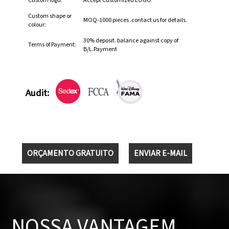
Custom logo:
Accept Customized LOGO
Custom shape or
MOQ-1000 pieces .contact us for details.
colour:
30% deposit. balance against copy of
Terms of Payment:
B/L.Payment
Audit:
ORÇAMENTO GRATUITO
ENVIAR E-MAIL
NOSSA VANTAGEM