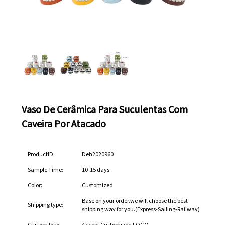
Vaso De Cerâmica Para Suculentas Com
Caveira Por Atacado
ProductID:
Deh2020960
Sample Time:
10-15 days
Color:
Customized
Base on your order.we will choose the best
Shipping type:
shipping way for you.(Express-Sailing-Railway)