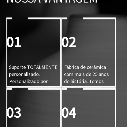
01
02
Suporte TOTALMENTE
Fábrica de cerâmica
personalizado.
com mais de 25 anos
Personalizado por
de história. Temos
design, personalizado
muita experiência.
por amostra,
personalizado por
03
04
molde 3D