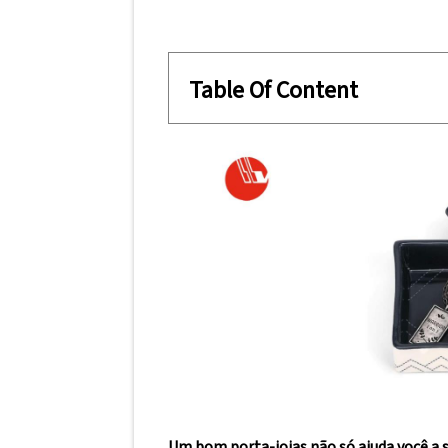
Table Of Content
Um bom porta-joias não só ajuda você 