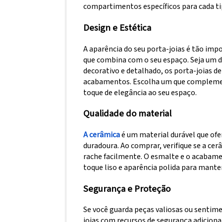
compartimentos específicos para cada tip
Design e Estética
A aparência do seu porta-joias é tão imp
que combina com o seu espaço. Seja um 
decorativo e detalhado, os porta-joias d
acabamentos. Escolha um que complement
toque de elegância ao seu espaço.
Qualidade do material
A cerâmica
é um material durável que o
duradoura. Ao comprar, verifique se a cer
rache facilmente. O esmalte e o acabam
toque liso e aparência polida para mante
Segurança e Proteção
Se você guarda peças valiosas ou sentime
joias com recursos de segurança adicion