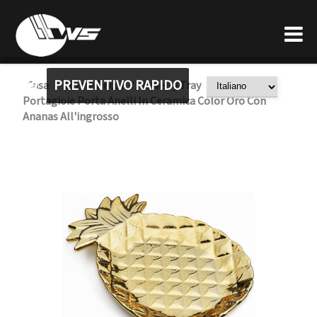
PREVENTIVO RAPIDO
Casa
Home Decor
Jewelry Tray
Vassoio
/
/
/
Portagioie Porta Anelli In Ceramica Color Oro Con
Ananas All'ingrosso