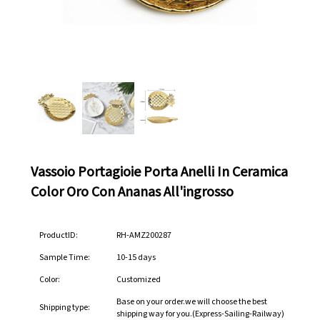
Vassoio Portagioie Porta Anelli In Ceramica
Color Oro Con Ananas All'ingrosso
ProductID:
RH-AMZ200287
Sample Time:
10-15 days
Color:
Customized
Base on your order.we will choose the best
Shipping type:
shipping way for you.(Express-Sailing-Railway)