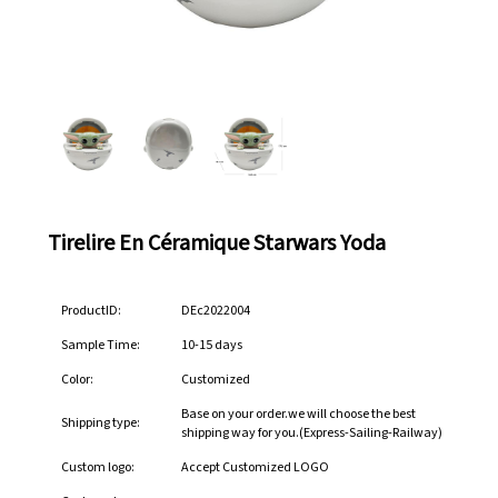
Tirelire En Céramique Starwars Yoda
ProductID:
DEc2022004
Sample Time:
10-15 days
Color:
Customized
Base on your order.we will choose the best
Shipping type:
shipping way for you.(Express-Sailing-Railway)
Custom logo:
Accept Customized LOGO