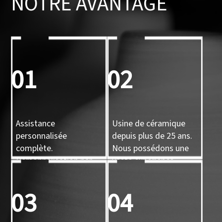
NOTRE AVANTAGE
01
02
Assistance
Usine de céramique
personnalisée
depuis plus de 25 ans.
complète.
Nous possédons une
Personnalisation par
vaste expérience.
conception, par
échantillon, par
03
04
moulage 3D.