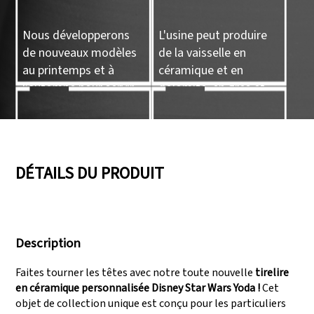
Nous développerons
L'usine peut produire
de nouveaux modèles
de la vaisselle en
au printemps et à
céramique et en
l’automne pour servir
dolomite, en grès et
de référence à nos
en porcelaine, ainsi que
clients.
des objets artisanaux
05
06
en céramique.
DÉTAILS DU PRODUIT
Nous disposons de
Audits réussis comme
trois lignes de
SEDEX, FCCA
Description
production capables
(Walmart), FAMA
de répondre à de
(Disney), UNIVERSAL,
Faites tourner les têtes avec notre toute nouvelle
tirelire
grandes demandes de
TARGET
en céramique personnalisée Disney Star Wars Yoda !
Cet
production.
objet de collection unique est conçu pour les particuliers