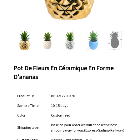
Pot De Fleurs En Céramique En Forme
D'ananas
ProductID:
RH-AMZ200370
Sample Time:
10-15 days
Color:
Customized
Base on your order.we will choose the best
Shipping type:
shipping way for you.(Express-Sailing-Railway)