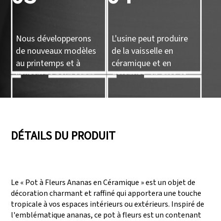
Nous développerons
L'usine peut produire
de nouveaux modèles
de la vaisselle en
au printemps et à
céramique et en
l’automne pour servir
dolomite, en grès et
de référence à nos
en porcelaine, ainsi que
clients.
des objets artisanaux
05
06
en céramique.
DÉTAILS DU PRODUIT
Nous disposons de
Audits réussis comme
trois lignes de
SEDEX, FCCA
Le « Pot à Fleurs Ananas en Céramique » est un objet de
production capables
(Walmart), FAMA
décoration charmant et raffiné qui apportera une touche
de répondre à de
(Disney), UNIVERSAL,
tropicale à vos espaces intérieurs ou extérieurs. Inspiré de
grandes demandes de
TARGET
l'emblématique ananas, ce pot à fleurs est un contenant