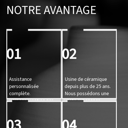
NOTRE AVANTAGE
01
02
Assistance
Usine de céramique
personnalisée
depuis plus de 25 ans.
complète.
Nous possédons une
Personnalisation par
vaste expérience.
conception, par
échantillon, par
03
04
moulage 3D.