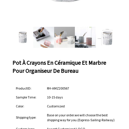
Pot À Crayons En Céramique Et Marbre
Pour Organiseur De Bureau
ProductID:
RH-AMZ200567
Sample Time:
10-15 days
Color:
Customized
Base on your order.we will choose the best
Shipping type:
shipping way for you.(Express-Sailing-Railway)