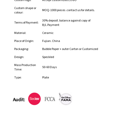
Custom logo:
Accept Customized LOGO
Custom shape or
MOQ-1000 pieces .contact us for details.
colour:
30% deposit. balance against copy of
Terms of Payment:
B/L.Payment
Material:
Ceramic
Place of Origin:
Fujian. China
Packaging:
Bubble Paper + outer Carton or Customized
Design:
Speckled
Mass Production
50-60 Days
Time:
Type:
Plate
Audit: