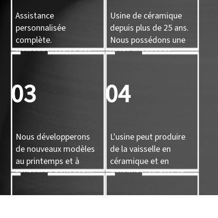
Assistance
Usine de céramique
personnalisée
depuis plus de 25 ans.
complète.
Nous possédons une
Personnalisation par
vaste expérience.
conception, par
échantillon, par
03
04
moulage 3D.
Nous développerons
L'usine peut produire
de nouveaux modèles
de la vaisselle en
au printemps et à
céramique et en
l’automne pour servir
dolomite, en grès et
de référence à nos
en porcelaine, ainsi que
clients.
des objets artisanaux
05
06
en céramique.