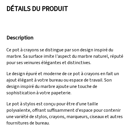
DÉTAILS DU PRODUIT
Nous disposons de
Audits réussis comme
trois lignes de
SEDEX, FCCA
Description
production capables
(Walmart), FAMA
de répondre à de
(Disney), UNIVERSAL,
Ce pot à crayons se distingue par son design inspiré du
grandes demandes de
TARGET
marbre. Sa surface imite l'aspect du marbre naturel, réputé
production.
pour ses veinures élégantes et distinctives.
Le design épuré et moderne de ce pot à crayons en fait un
ajout élégant à votre bureau ou espace de travail. Son
design inspiré du marbre ajoute une touche de
sophistication à votre papeterie.
Le pot à stylos est conçu pour être d'une taille
polyvalente, offrant suffisamment d'espace pour contenir
une variété de stylos, crayons, marqueurs, ciseaux et autres
fournitures de bureau.