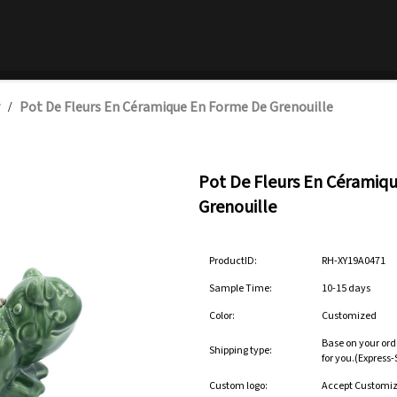
Pot De Fleurs En Céramique En Forme De Grenouille
/
Pot De Fleurs En Céramiq
Grenouille
ProductID:
RH-XY19A0471
Sample Time:
10-15 days
Color:
Customized
Base on your ord
Shipping type:
for you.(Express
Custom logo:
Accept Customi