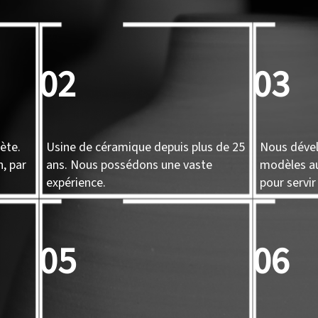
02
03
ète.
Usine de céramique depuis plus de 25
Nous déve
, par
ans. Nous possédons une vaste
modèles au
expérience.
pour servir
05
06