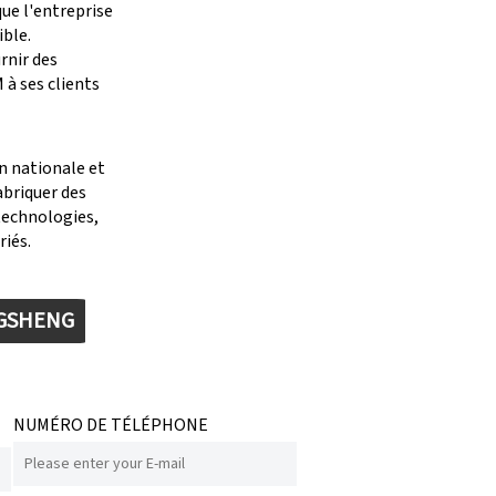
que l'entreprise
ible.
rnir des
à ses clients
n nationale et
abriquer des
technologies,
riés.
NGSHENG
NUMÉRO DE TÉLÉPHONE