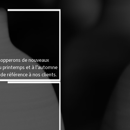
lopperons de nouveaux
 printemps et à l’automne
 de référence à nos clients.