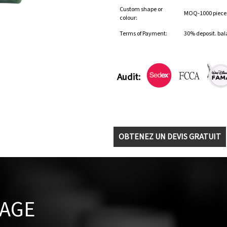
Custom shape or
MOQ-1000 pieces 
colour:
Terms of Payment:
30% deposit. bal
Audit:
OBTENEZ UN DEVIS GRATUIT
TAGE