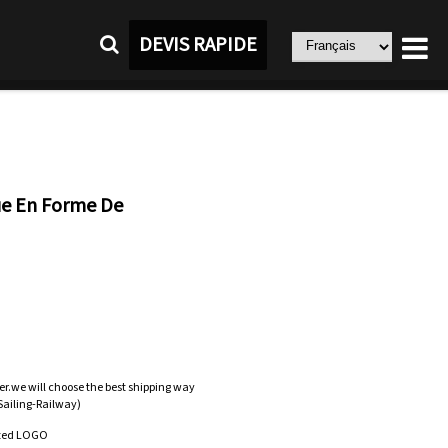
DEVIS RAPIDE
ue En Forme De
er.we will choose the best shipping way
-Sailing-Railway)
zed LOGO