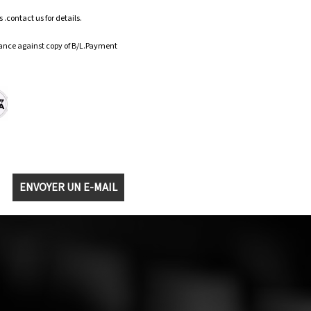
.contact us for details.
ance against copy of B/L.Payment
ENVOYER UN E-MAIL