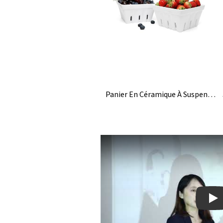
Panier En Céramique À Suspendre Au Mur, Jardinière, Pot De Fleurs