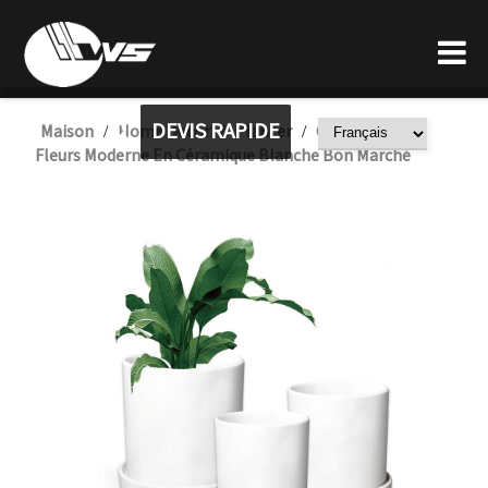
DEVIS RAPIDE
Maison
Home Decor
Planter
Grand Pot De
/
/
/
Fleurs Moderne En Céramique Blanche Bon Marché