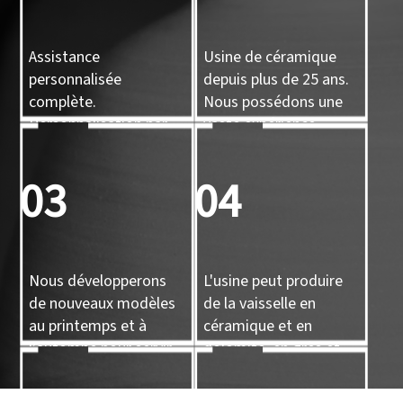
Assistance
Usine de céramique
personnalisée
depuis plus de 25 ans.
complète.
Nous possédons une
Personnalisation par
vaste expérience.
conception, par
échantillon, par
03
04
moulage 3D.
Nous développerons
L'usine peut produire
de nouveaux modèles
de la vaisselle en
au printemps et à
céramique et en
l’automne pour servir
dolomite, en grès et
de référence à nos
en porcelaine, ainsi que
clients.
des objets artisanaux