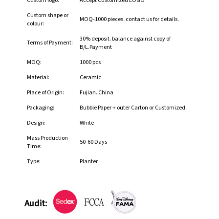
Custom logo:
Accept Customized LOGO
Custom shape or
MOQ-1000 pieces .contact us for details.
colour:
30% deposit. balance against copy of
Terms of Payment:
B/L.Payment
MOQ:
1000 pcs
Material:
Ceramic
Place of Origin:
Fujian. China
Packaging:
Bubble Paper + outer Carton or Customized
Design:
White
Mass Production
50-60 Days
Time:
Type:
Planter
Audit: