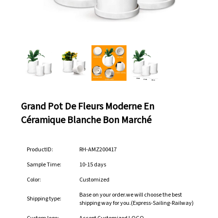
Grand Pot De Fleurs Moderne En
Céramique Blanche Bon Marché
ProductID:
RH-AMZ200417
Sample Time:
10-15 days
Color:
Customized
Base on your order.we will choose the best
Shipping type:
shipping way for you.(Express-Sailing-Railway)