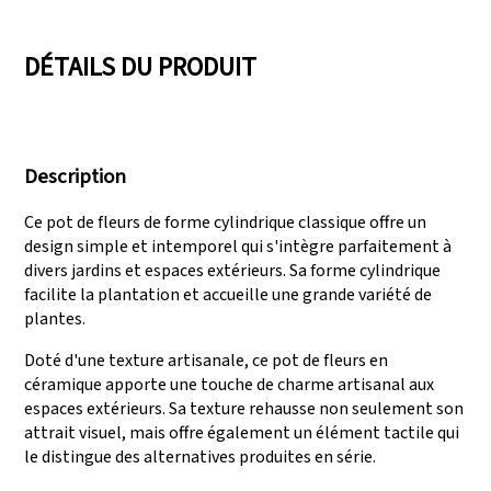
05
06
en céramique.
DÉTAILS DU PRODUIT
Nous disposons de
Audits réussis comme
trois lignes de
SEDEX, FCCA
Description
production capables
(Walmart), FAMA
de répondre à de
(Disney), UNIVERSAL,
Ce pot de fleurs de forme cylindrique classique offre un
grandes demandes de
TARGET
design simple et intemporel qui s'intègre parfaitement à
production.
divers jardins et espaces extérieurs. Sa forme cylindrique
facilite la plantation et accueille une grande variété de
plantes.
Doté d'une texture artisanale, ce pot de fleurs en
céramique apporte une touche de charme artisanal aux
espaces extérieurs. Sa texture rehausse non seulement son
attrait visuel, mais offre également un élément tactile qui
le distingue des alternatives produites en série.