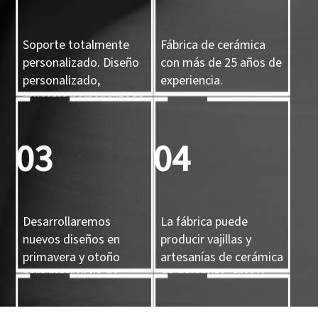
Soporte totalmente
Fábrica de cerámica
personalizado. Diseño
con más de 25 años de
personalizado,
experiencia.
muestra personalizada
y molde 3D
personalizado.
03
04
Desarrollaremos
La fábrica puede
nuevos diseños en
producir vajillas y
primavera y otoño
artesanías de cerámica
para referencia de
de dolomita, gres y
nuestros clientes.
porcelana.