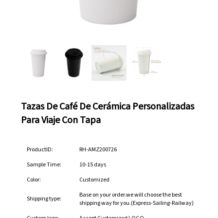
Tazas De Café De Cerámica Personalizadas
Para Viaje Con Tapa
ProductID:
RH-AMZ200726
Sample Time:
10-15 days
Color:
Customized
Base on your order.we will choose the best
Shipping type:
shipping way for you.(Express-Sailing-Railway)