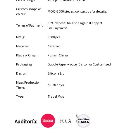
Custom logo:
Accept Customized LOGO
Custom shape or
MOQ-3000 pieces .contact us for details.
colour:
30% deposit. balance against copy of
Terms of Payment:
B/L.Payment
MOQ:
3000 pcs
Material:
Ceramic
Place of Origin:
Fujian. China
Packaging:
Bubble Paper + outer Carton or Customized
Design:
Silicone Lid
Mass Production
50-60 days
Time:
Type:
Travel Mug
Auditoría: