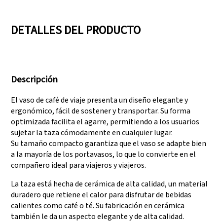
05
06
DETALLES DEL PRODUCTO
Contamos con tres
Superar auditorías
líneas de producción
como SEDEX, FCCA
Descripción
que pueden satisfacer
(Walmart), FAMA
grandes demandas de
(Disney), UNIVERSAL y
El vaso de café de viaje presenta un diseño elegante y
producción.
TARGET
ergonómico, fácil de sostener y transportar. Su forma
optimizada facilita el agarre, permitiendo a los usuarios
sujetar la taza cómodamente en cualquier lugar.
Su tamaño compacto garantiza que el vaso se adapte bien
a la mayoría de los portavasos, lo que lo convierte en el
compañero ideal para viajeros y viajeros.
La taza está hecha de cerámica de alta calidad, un material
duradero que retiene el calor para disfrutar de bebidas
calientes como café o té. Su fabricación en cerámica
también le da un aspecto elegante y de alta calidad.