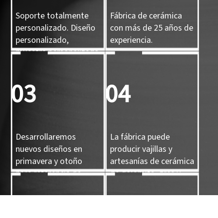
Soporte totalmente
Fábrica de cerámica
personalizado. Diseño
con más de 25 años de
personalizado,
experiencia.
muestra personalizada
y molde 3D
personalizado.
03
04
Desarrollaremos
La fábrica puede
nuevos diseños en
producir vajillas y
primavera y otoño
artesanías de cerámica
para referencia de
de dolomita, gres y
nuestros clientes.
porcelana.
05
06