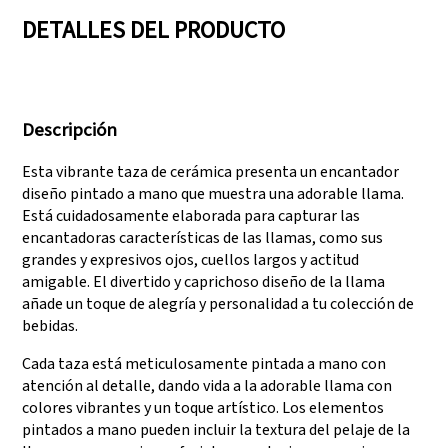
DETALLES DEL PRODUCTO
Contamos con tres
Superar auditorías
líneas de producción
como SEDEX, FCCA
Descripción
que pueden satisfacer
(Walmart), FAMA
grandes demandas de
(Disney), UNIVERSAL y
Esta vibrante taza de cerámica presenta un encantador
producción.
TARGET
diseño pintado a mano que muestra una adorable llama.
Está cuidadosamente elaborada para capturar las
encantadoras características de las llamas, como sus
grandes y expresivos ojos, cuellos largos y actitud
amigable. El divertido y caprichoso diseño de la llama
añade un toque de alegría y personalidad a tu colección de
bebidas.
Cada taza está meticulosamente pintada a mano con
atención al detalle, dando vida a la adorable llama con
colores vibrantes y un toque artístico. Los elementos
pintados a mano pueden incluir la textura del pelaje de la