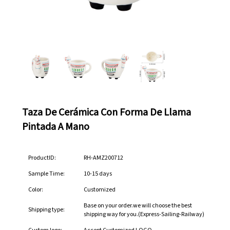
Taza De Cerámica Con Forma De Llama
Pintada A Mano
ProductID:
RH-AMZ200712
Sample Time:
10-15 days
Color:
Customized
Base on your order.we will choose the best
Shipping type:
shipping way for you.(Express-Sailing-Railway)