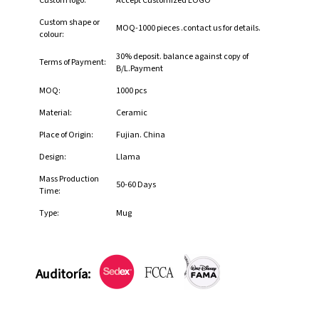
Custom logo:
Accept Customized LOGO
Custom shape or
MOQ-1000 pieces .contact us for details.
colour:
30% deposit. balance against copy of
Terms of Payment:
B/L.Payment
MOQ:
1000 pcs
Material:
Ceramic
Place of Origin:
Fujian. China
Design:
Llama
Mass Production
50-60 Days
Time:
Type:
Mug
Auditoría: