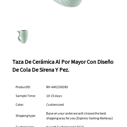
Taza De Cerámica Al Por Mayor Con Diseño
De Cola De Sirena Y Pez.
ProductID:
RH-AMZ200383
Sample Time:
10-15 days
Color:
Customized
Base on your order.we will choose the best
Shipping type:
shipping way for you.(Express-Sailing-Railway)