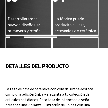
Desarrollaremos
La fábrica puede
nuevos diseños en
producir vajillas y
primavera y otoño
artesanías de cerámica
para referencia de
de dolomita, gres y
nuestros clientes.
porcelana.
05
06
DETALLES DEL PRODUCTO
Contamos con tres
Superar auditorías
líneas de producción
como SEDEX, FCCA
La taza de café de cerámica con cola de sirena destaca
que pueden satisfacer
(Walmart), FAMA
como una adición única y elegante a tu colección de
grandes demandas de
(Disney), UNIVERSAL y
artículos cotidianos. Esta taza de intrincado diseño
producción.
TARGET
presenta una vibrante ilustración de un pez con una