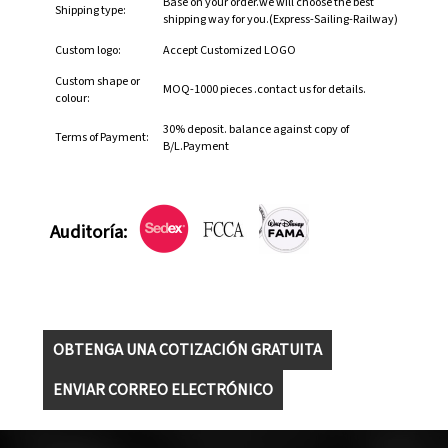
Base on your order.we will choose the best
Shipping type:
shipping way for you.(Express-Sailing-Railway)
Custom logo:
Accept Customized LOGO
Custom shape or
MOQ-1000 pieces .contact us for details.
colour:
30% deposit. balance against copy of
Terms of Payment:
B/L.Payment
Auditoría:
OBTENGA UNA COTIZACIÓN GRATUITA
ENVIAR CORREO ELECTRÓNICO