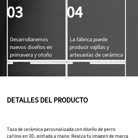
personalizado.
03
04
Desarrollaremos
La fábrica puede
nuevos diseños en
producir vajillas y
primavera y otoño
artesanías de cerámica
para referencia de
de dolomita, gres y
nuestros clientes.
porcelana.
05
06
DETALLES DEL PRODUCTO
Contamos con tres
Superar auditorías
líneas de producción
como SEDEX, FCCA
Taza de cerámica personalizada con diseño de perro
que pueden satisfacer
(Walmart), FAMA
carlino en 3D, pintada a mano: Realza tu imagen de marca