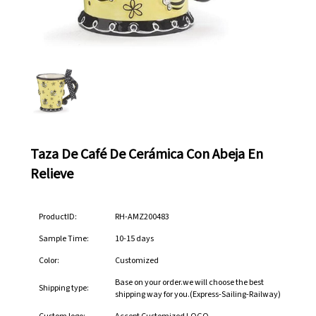
Taza De Café De Cerámica Con Abeja En
Relieve
ProductID:
RH-AMZ200483
Sample Time:
10-15 days
Color:
Customized
Base on your order.we will choose the best
Shipping type:
shipping way for you.(Express-Sailing-Railway)