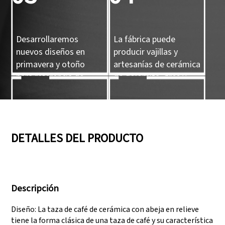
Desarrollaremos
La fábrica puede
nuevos diseños en
producir vajillas y
primavera y otoño
artesanías de cerámica
para referencia de
de dolomita, gres y
nuestros clientes.
porcelana.
05
06
DETALLES DEL PRODUCTO
Contamos con tres
Superar auditorías
líneas de producción
como SEDEX, FCCA
Descripción
que pueden satisfacer
(Walmart), FAMA
grandes demandas de
(Disney), UNIVERSAL y
Diseño: La taza de café de cerámica con abeja en relieve
producción.
TARGET
tiene la forma clásica de una taza de café y su característica