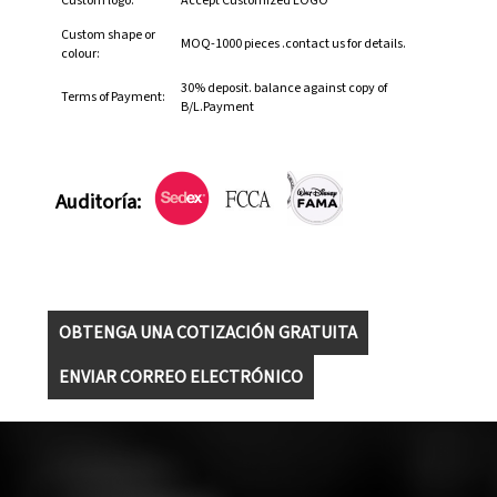
Custom logo:
Accept Customized LOGO
Custom shape or
MOQ-1000 pieces .contact us for details.
colour:
30% deposit. balance against copy of
Terms of Payment:
B/L.Payment
Auditoría:
OBTENGA UNA COTIZACIÓN GRATUITA
ENVIAR CORREO ELECTRÓNICO