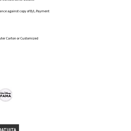
ance against copy of B/L.Payment
uter Carton or Customized
RATUITA