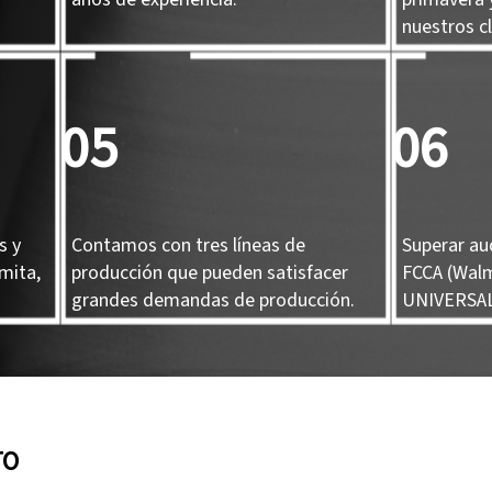
nuestros cl
05
06
s y
Contamos con tres líneas de
Superar au
mita,
producción que pueden satisfacer
FCCA (Walm
grandes demandas de producción.
UNIVERSAL
TO