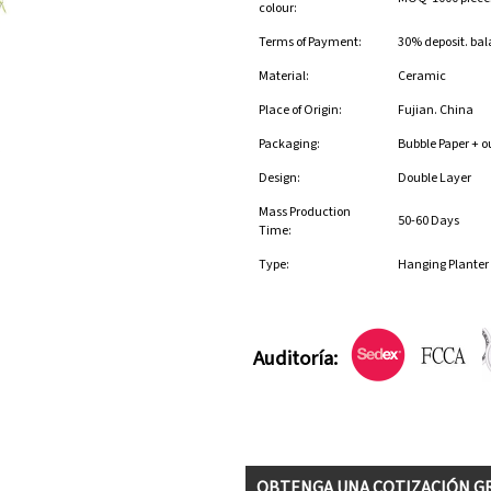
colour:
Terms of Payment:
30% deposit. bal
Material:
Ceramic
Place of Origin:
Fujian. China
Packaging:
Bubble Paper + o
Design:
Double Layer
Mass Production
50-60 Days
Time:
Type:
Hanging Planter
Auditoría:
OBTENGA UNA COTIZACIÓN G