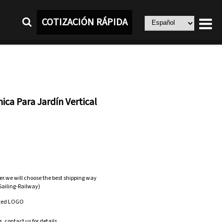
COTIZACIÓN RÁPIDA
ca Para Jardín Vertical
er.we will choose the best shipping way
-Sailing-Railway)
zed LOGO
.contact us for details.