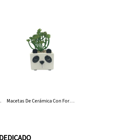
 Venta Al Por Mayor
Macetas De Cerámica Con Forma De Panda Para Plantas Suculentas Al Por Mayor
 DEDICADO