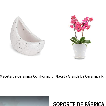
Maceta De Cerámica Con Forma De Media Luna Y Cactus Al Por Mayor
Maceta Grande De Cerámica Para Orquídeas, Con Agujero,
SOPORTE DE FÁBRICA