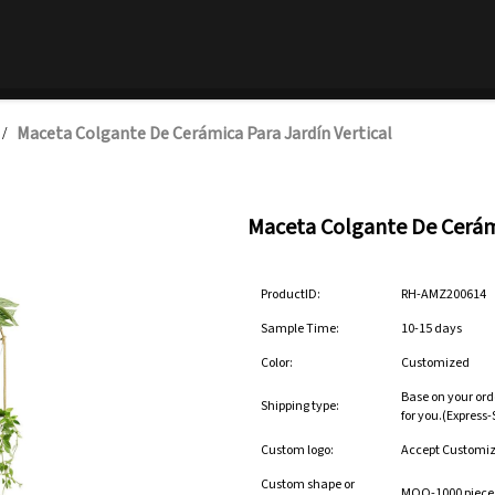
Maceta Colgante De Cerámica Para Jardín Vertical
/
Maceta Colgante De Cerámi
ProductID:
RH-AMZ200614
Sample Time:
10-15 days
Color:
Customized
Base on your ord
Shipping type:
for you.(Express
Custom logo:
Accept Customi
Custom shape or
MOQ-1000 pieces 