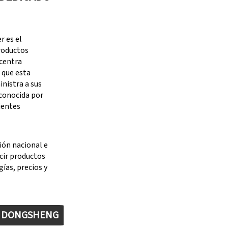
 es el
productos
 centra
 que esta
nistra a sus
 conocida por
ientes
ión nacional e
cir productos
ías, precios y
E DONGSHENG