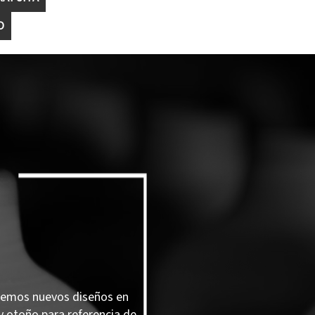
O
remos nuevos diseños en
y otoño para referencia de