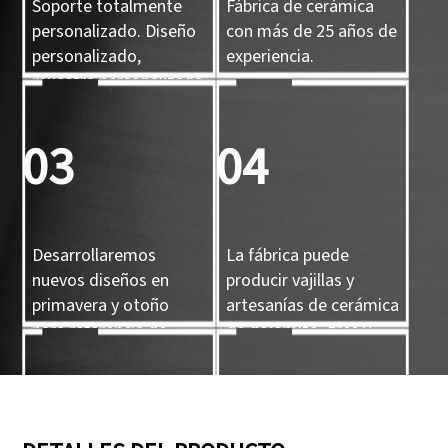
Soporte totalmente
Fábrica de cerámica
personalizado. Diseño
con más de 25 años de
personalizado,
experiencia.
muestra personalizada
y molde 3D
personalizado.
03
04
Desarrollaremos
La fábrica puede
nuevos diseños en
producir vajillas y
primavera y otoño
artesanías de cerámica
para referencia de
de dolomita, gres y
nuestros clientes.
porcelana.
05
06