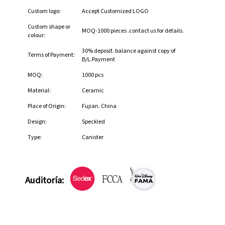
Custom logo:
Accept Customized LOGO
Custom shape or
MOQ-1000 pieces .contact us for details.
colour:
30% deposit. balance against copy of
Terms of Payment:
B/L.Payment
MOQ:
1000 pcs
Material:
Ceramic
Place of Origin:
Fujian. China
Design:
Speckled
Type:
Canister
Auditoría: