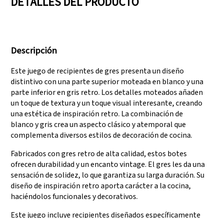
DETALLES DEL PRODUCTO
Contamos con tres
Superar auditorías
líneas de producción
como SEDEX, FCCA
Descripción
que pueden satisfacer
(Walmart), FAMA
grandes demandas de
(Disney), UNIVERSAL y
Este juego de recipientes de gres presenta un diseño
producción.
TARGET
distintivo con una parte superior moteada en blanco y una
parte inferior en gris retro. Los detalles moteados añaden
un toque de textura y un toque visual interesante, creando
una estética de inspiración retro. La combinación de
blanco y gris crea un aspecto clásico y atemporal que
complementa diversos estilos de decoración de cocina.
Fabricados con gres retro de alta calidad, estos botes
ofrecen durabilidad y un encanto vintage. El gres les da una
sensación de solidez, lo que garantiza su larga duración. Su
diseño de inspiración retro aporta carácter a la cocina,
haciéndolos funcionales y decorativos.
Este juego incluye recipientes diseñados específicamente