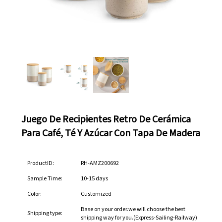
Juego De Recipientes Retro De Cerámica
Para Café, Té Y Azúcar Con Tapa De Madera
ProductID:
RH-AMZ200692
Sample Time:
10-15 days
Color:
Customized
Base on your order.we will choose the best
Shipping type:
shipping way for you.(Express-Sailing-Railway)