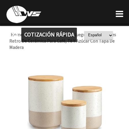
COTIZACIÓN RÁPIDA
Home
Kitchen
Canister
Juego De Recipientes
/
/
/
Retro De Cerámica Para Café, Té Y Azúcar Con Tapa De
Madera