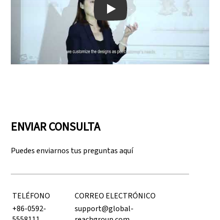
Play: Keynote (Google I/O '18)
ENVIAR CONSULTA
Puedes enviarnos tus preguntas aquí
TELÉFONO
CORREO ELECTRÓNICO
+86-0592-
support@global-
5558111
reachgroup.com