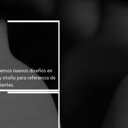
remos nuevos diseños en
y otoño para referencia de
ientes.