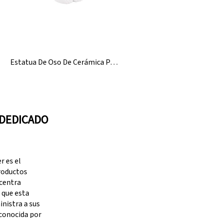
Estatua De Oso De Cerámica Para Interiores Y Exteriores
 DEDICADO
 es el
productos
 centra
 que esta
nistra a sus
 conocida por