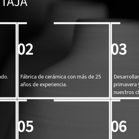
TAJA
02
03
ado.
Fábrica de cerámica con más de 25
Desarrolla
años de experiencia.
primavera 
nuestros cl
05
06