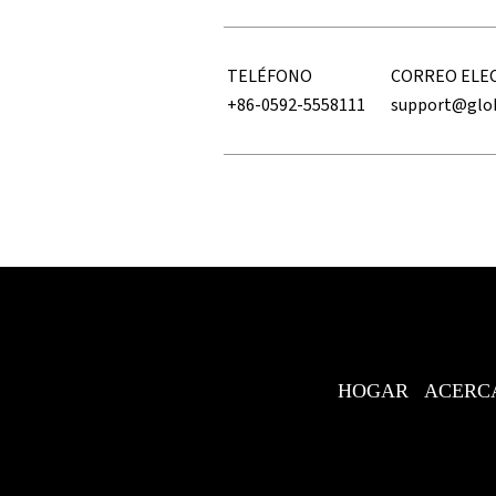
TELÉFONO
CORREO ELE
+86-0592-5558111
support@glo
HOGAR
ACERC