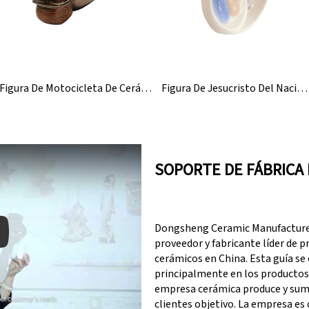
Figura De Motocicleta De Cerámica Rústica Para Decoración Del Hogar
Figura De Jesucristo Del Nacimiento Del Niño De Porcelana Cerámica
SOPORTE DE FÁBRICA
Dongsheng Ceramic Manufacturer
proveedor y fabricante líder de 
cerámicos en China. Esta guía se
principalmente en los productos
y: Keynote (Google I/O '18)
empresa cerámica produce y sumi
clientes objetivo. La empresa es