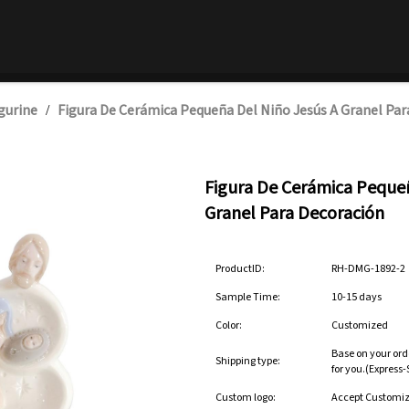
gurine
Figura De Cerámica Pequeña Del Niño Jesús A Granel Par
/
Figura De Cerámica Pequeñ
Granel Para Decoración
ProductID:
RH-DMG-1892-2
Sample Time:
10-15 days
Color:
Customized
Base on your ord
Shipping type:
for you.(Express
Custom logo:
Accept Customi