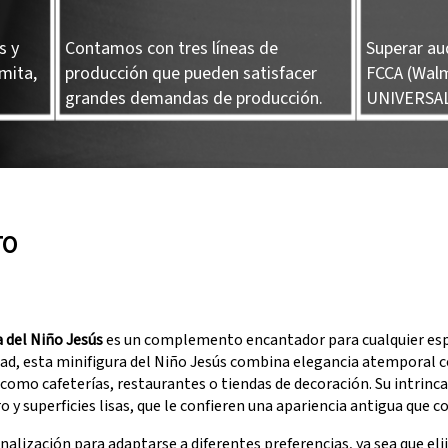
s y
Contamos con tres líneas de
Superar au
mita,
producción que pueden satisfacer
FCCA (Walm
grandes demandas de producción.
UNIVERSAL
TO
 del Niño Jesús
es un complemento encantador para cualquier esp
d, esta minifigura del Niño Jesús combina elegancia atemporal con
como cafeterías, restaurantes o tiendas de decoración. Su intrinc
o y superficies lisas, que le confieren una apariencia antigua que 
nalización para adaptarse a diferentes preferencias, ya sea que eli