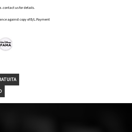
.contact us for details.
ance against copy of B/L.Payment
RATUITA
O