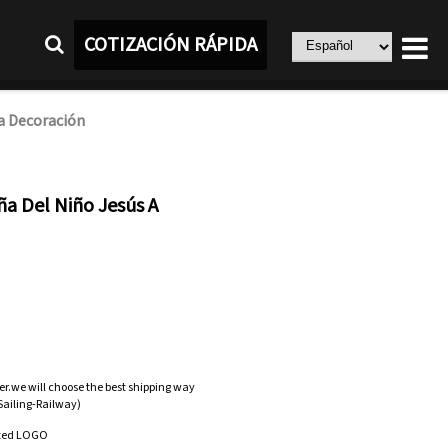
COTIZACIÓN RÁPIDA
a Decoración
a Del Niño Jesús A
er.we will choose the best shipping way
-Sailing-Railway)
zed LOGO