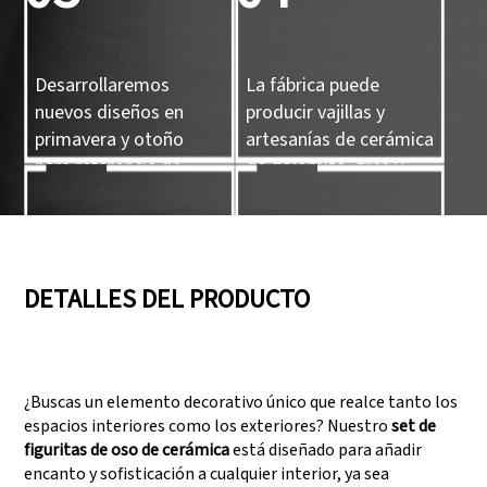
Desarrollaremos
La fábrica puede
nuevos diseños en
producir vajillas y
primavera y otoño
artesanías de cerámica
para referencia de
de dolomita, gres y
nuestros clientes.
porcelana.
05
06
DETALLES DEL PRODUCTO
Contamos con tres
Superar auditorías
líneas de producción
como SEDEX, FCCA
¿Buscas un elemento decorativo único que realce tanto los
que pueden satisfacer
(Walmart), FAMA
espacios interiores como los exteriores? Nuestro
set de
grandes demandas de
(Disney), UNIVERSAL y
figuritas de oso de cerámica
está diseñado para añadir
producción.
TARGET
encanto y sofisticación a cualquier interior, ya sea