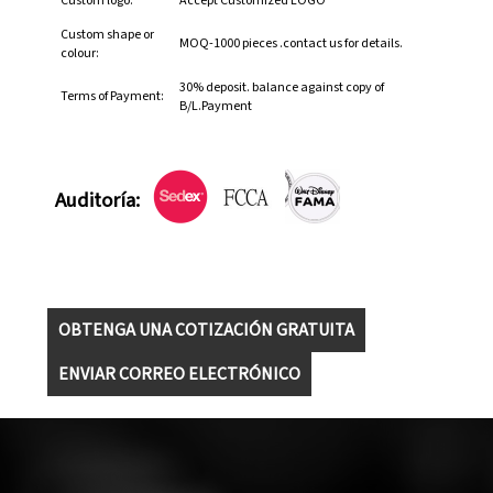
Custom logo:
Accept Customized LOGO
Custom shape or
MOQ-1000 pieces .contact us for details.
colour:
30% deposit. balance against copy of
Terms of Payment:
B/L.Payment
Auditoría:
OBTENGA UNA COTIZACIÓN GRATUITA
ENVIAR CORREO ELECTRÓNICO