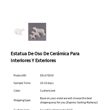
Estatua De Oso De Cerámica Para
Interiores Y Exteriores
ProductID:
DEs170320
Sample Time:
10-15 days
Color:
Customized
Base on your order.we will choose the best
Shipping type:
shipping way for you.(Express-Sailing-Railway)