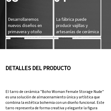
Desarrollaremos
La fábrica puede
nuevos diseños en
producir vajillas y
primavera y otoño
artesanías de cerámica
para referencia de
de dolomita, gres y
nuestros clientes.
porcelana.
05
06
DETALLES DEL PRODUCTO
Contamos con tres
Superar auditorías
líneas de producción
como SEDEX, FCCA
El tarro de cerámica "Boho Woman Female Storage Nude"
que pueden satisfacer
(Walmart), FAMA
es una solución de almacenamiento única y artística que
grandes demandas de
(Disney), UNIVERSAL y
combina la estética bohemia con un diseño funcional. Este
producción.
TARGET
tarro representa de forma creativa y elegante la figura