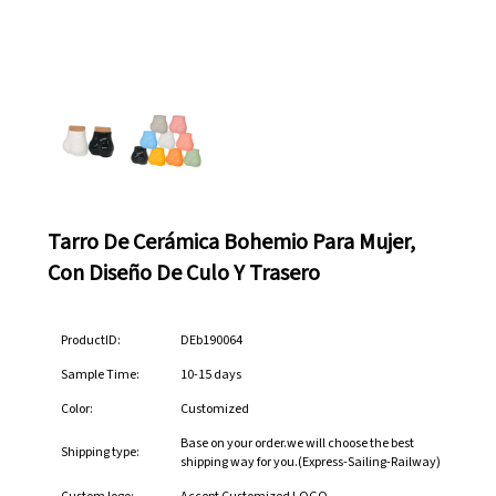
Tarro De Cerámica Bohemio Para Mujer,
Con Diseño De Culo Y Trasero
ProductID:
DEb190064
Sample Time:
10-15 days
Color:
Customized
Base on your order.we will choose the best
Shipping type:
shipping way for you.(Express-Sailing-Railway)