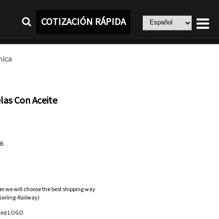
COTIZACIÓN RÁPIDA
mica
las Con Aceite
AB
er.we will choose the best shipping way
-Sailing-Railway)
zed LOGO