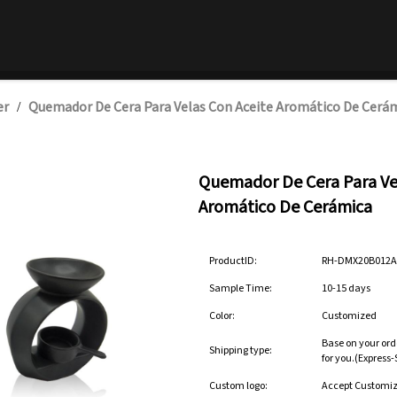
er
Quemador De Cera Para Velas Con Aceite Aromático De Cerá
/
Quemador De Cera Para Ve
Aromático De Cerámica
ProductID:
RH-DMX20B012
Sample Time:
10-15 days
Color:
Customized
Base on your ord
Shipping type:
for you.(Express
Custom logo:
Accept Customi