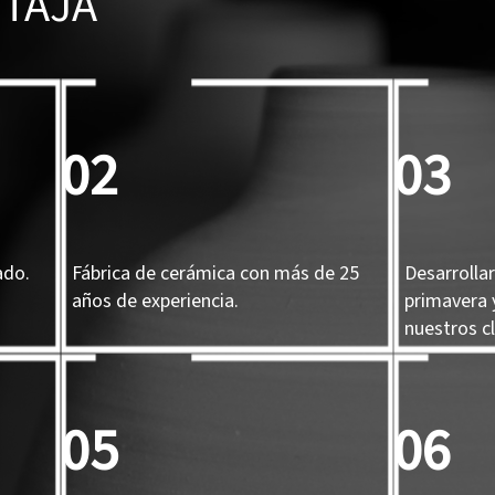
TAJA
02
03
ado.
Fábrica de cerámica con más de 25
Desarrolla
años de experiencia.
primavera 
nuestros cl
05
06