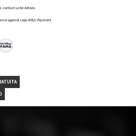
.contact us for details.
ance against copy of B/L.Payment
RATUITA
O