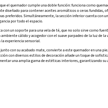
 que el quemador cumple una doble función: funciona como quemado
te diseñado para contener aceites aromáticos o ceras fundidas, ofr
mas preferidos. Simultáneamente, la sección inferior cuenta con un
agancia por todo el espacio.
a con un soporte para una vela de té, que no solo sirve como fuente
ambiente cálido y acogedor con el suave parpadeo de la luz de la 
 la experiencia sensorial.
 junto con su acabado mate, convierte a este quemador en una pieza
cción con diversos estilos de decoración añade un toque de sofistic
entar una amplia gama de estéticas interiores, garantizando su a