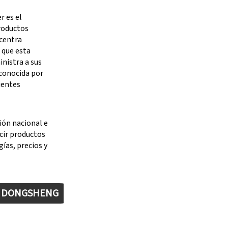
 es el
productos
 centra
 que esta
nistra a sus
 conocida por
ientes
ión nacional e
cir productos
ías, precios y
E DONGSHENG