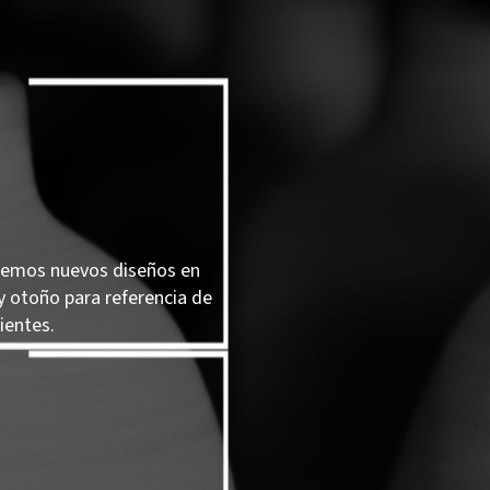
remos nuevos diseños en
y otoño para referencia de
ientes.