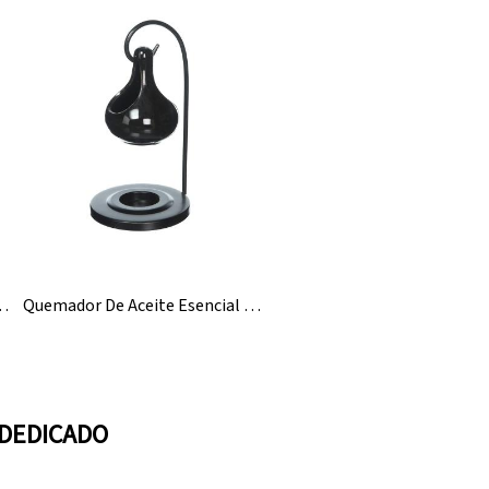
 Velas De Té De Cerámica Esencial
Quemador De Aceite Esencial Aromático De Cerámica Personalizado Al Por Mayor
 DEDICADO