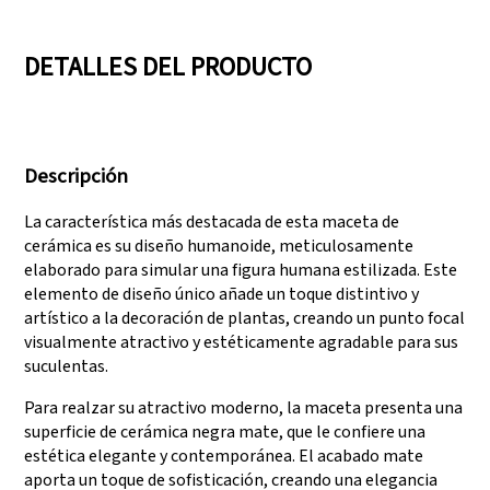
05
06
DETALLES DEL PRODUCTO
Contamos con tres
Superar auditorías
líneas de producción
como SEDEX, FCCA
Descripción
que pueden satisfacer
(Walmart), FAMA
grandes demandas de
(Disney), UNIVERSAL y
La característica más destacada de esta maceta de
producción.
TARGET
cerámica es su diseño humanoide, meticulosamente
elaborado para simular una figura humana estilizada. Este
elemento de diseño único añade un toque distintivo y
artístico a la decoración de plantas, creando un punto focal
visualmente atractivo y estéticamente agradable para sus
suculentas.
Para realzar su atractivo moderno, la maceta presenta una
superficie de cerámica negra mate, que le confiere una
estética elegante y contemporánea. El acabado mate
aporta un toque de sofisticación, creando una elegancia