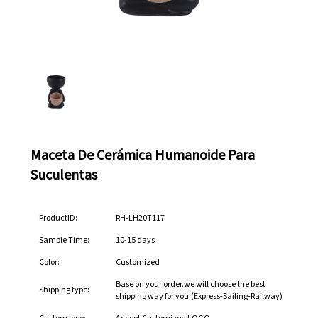
Maceta De Cerámica Humanoide Para
Suculentas
ProductID:
RH-LH20T117
Sample Time:
10-15 days
Color:
Customized
Base on your order.we will choose the best
Shipping type:
shipping way for you.(Express-Sailing-Railway)