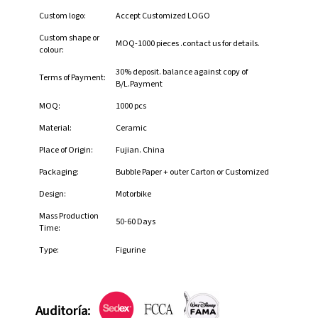
Custom logo:
Accept Customized LOGO
Custom shape or
MOQ-1000 pieces .contact us for details.
colour:
30% deposit. balance against copy of
Terms of Payment:
B/L.Payment
MOQ:
1000 pcs
Material:
Ceramic
Place of Origin:
Fujian. China
Packaging:
Bubble Paper + outer Carton or Customized
Design:
Motorbike
Mass Production
50-60 Days
Time:
Type:
Figurine
Auditoría: