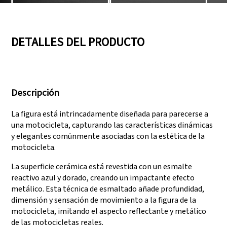
05
06
DETALLES DEL PRODUCTO
Contamos con tres
Superar auditorías
líneas de producción
como SEDEX, FCCA
Descripción
que pueden satisfacer
(Walmart), FAMA
grandes demandas de
(Disney), UNIVERSAL y
La figura está intrincadamente diseñada para parecerse a
producción.
TARGET
una motocicleta, capturando las características dinámicas
y elegantes comúnmente asociadas con la estética de la
motocicleta.
La superficie cerámica está revestida con un esmalte
reactivo azul y dorado, creando un impactante efecto
metálico. Esta técnica de esmaltado añade profundidad,
dimensión y sensación de movimiento a la figura de la
motocicleta, imitando el aspecto reflectante y metálico
de las motocicletas reales.