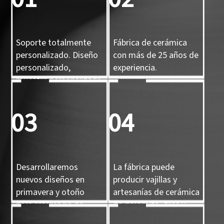
Soporte totalmente
Fábrica de cerámica
personalizado. Diseño
con más de 25 años de
personalizado,
experiencia.
muestra personalizada
y molde 3D
personalizado.
03
04
Desarrollaremos
La fábrica puede
nuevos diseños en
producir vajillas y
primavera y otoño
artesanías de cerámica
para referencia de
de dolomita, gres y
nuestros clientes.
porcelana.