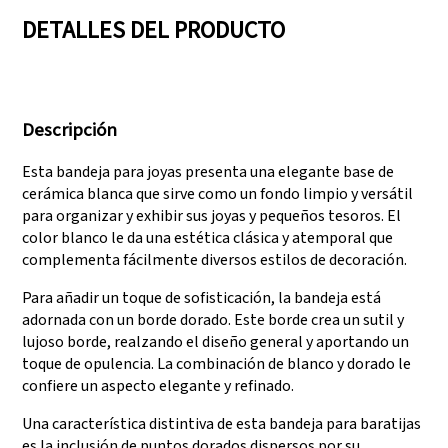
DETALLES DEL PRODUCTO
Contamos con tres
Superar auditorías
líneas de producción
como SEDEX, FCCA
Descripción
que pueden satisfacer
(Walmart), FAMA
grandes demandas de
(Disney), UNIVERSAL y
Esta bandeja para joyas presenta una elegante base de
producción.
TARGET
cerámica blanca que sirve como un fondo limpio y versátil
para organizar y exhibir sus joyas y pequeños tesoros. El
color blanco le da una estética clásica y atemporal que
complementa fácilmente diversos estilos de decoración.
Para añadir un toque de sofisticación, la bandeja está
adornada con un borde dorado. Este borde crea un sutil y
lujoso borde, realzando el diseño general y aportando un
toque de opulencia. La combinación de blanco y dorado le
confiere un aspecto elegante y refinado.
Una característica distintiva de esta bandeja para baratijas
es la inclusión de puntos dorados dispersos por su