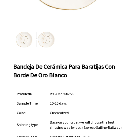
Bandeja De Cerámica Para Baratijas Con
Borde De Oro Blanco
ProductID:
RH-AMZ200256
Sample Time:
10-15 days
Color:
Customized
Base on your order.we will choose the best
Shipping type:
shipping way for you.(Express-Sailing-Railway)