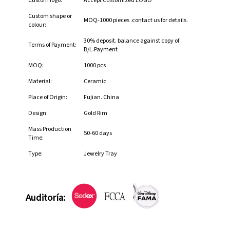
Custom logo:
Accept Customized LOGO
Custom shape or
MOQ-1000 pieces .contact us for details.
colour:
30% deposit. balance against copy of
Terms of Payment:
B/L.Payment
MOQ:
1000 pcs
Material:
Ceramic
Place of Origin:
Fujian. China
Design:
Gold Rim
Mass Production
50-60 days
Time:
Type:
Jewelry Tray
Auditoría: