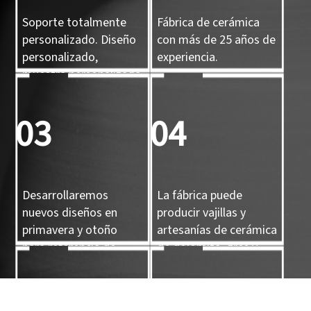
Soporte totalmente
Fábrica de cerámica
personalizado. Diseño
con más de 25 años de
personalizado,
experiencia.
muestra personalizada
y molde 3D
personalizado.
03
04
Desarrollaremos
La fábrica puede
nuevos diseños en
producir vajillas y
primavera y otoño
artesanías de cerámica
para referencia de
de dolomita, gres y
nuestros clientes.
porcelana.
05
06