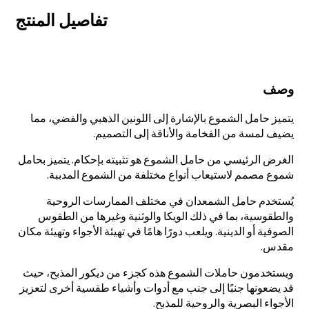
تفاصيل المنتج
اجتازت تدقيقًا من قِبل
لدينا ثلاثة خطوط إنتاج
شركات مثل SEDEX،
قادرة على تلبية
وصف
FCCA (وول مارت)،
احتياجات الإنتاج الكبيرة.
FAMA (ديزني)،
يتميز حامل الشموع بالإشارة إلى اللونين الذهبي والفضي، مما
UNIVERSAL، TARGET
يضيف لمسة من الفخامة والأناقة إلى التصميم.
الغرض الرئيسي من حامل الشموع هو تثبيته بإحكام. يتميز بحامل
شموع مصمم لاستيعاب أنواع مختلفة من الشموع المدببة.
يُستخدم حامل الشمعدان في مختلف الممارسات الروحية
والطقوسية، بما في ذلك الويكا والوثنية وغيرها من الطقوس
الصوفية أو الدينية. ويلعب دورًا هامًا في تهيئة الأجواء وتهيئة مكان
مقدس.
ويستخدمون حاملات الشموع هذه كجزء من ديكور المذبح، حيث
قد يضعونها جنبًا إلى جنب مع أدوات وأشياء طقسية أخرى لتعزيز
الأجواء البصرية والروحية للمذبح.