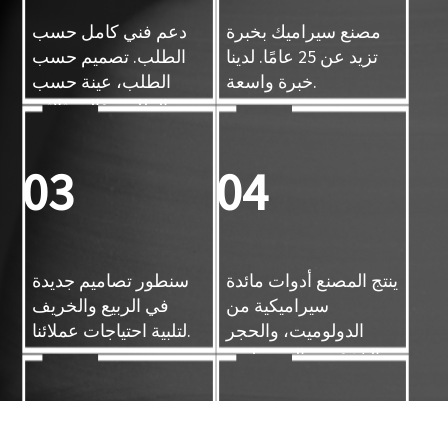
مصنع سيراميك بخبرة
دعم فني كامل حسب
تزيد عن 25 عامًا. لدينا
الطلب. تصميم حسب
خبرة واسعة.
الطلب، عينة حسب
الطلب، قالب ثلاثي
الأبعاد
03
04
ينتج المصنع أدوات مائدة
سنطور تصاميم جديدة
سيراميكية من
في الربيع والخريف
الدولوميت، والحجر
لتلبية احتياجات عملائنا.
الخزفي، والبورسلين،
بالإضافة إلى منتجات
يدوية سيراميكية.
05
06