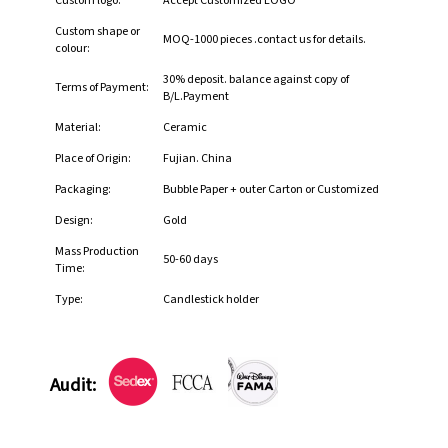
Custom logo:
Accept Customized LOGO
Custom shape or
MOQ-1000 pieces .contact us for details.
colour:
30% deposit. balance against copy of
Terms of Payment:
B/L.Payment
Material:
Ceramic
Place of Origin:
Fujian. China
Packaging:
Bubble Paper + outer Carton or Customized
Design:
Gold
Mass Production
50-60 days
Time:
Type:
Candlestick holder
Audit: