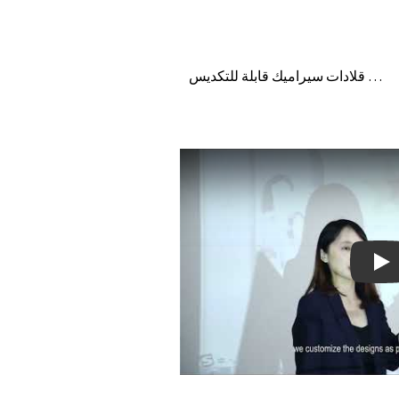
صينية عرض قلادات سيراميك قابلة للتكديس
Pla