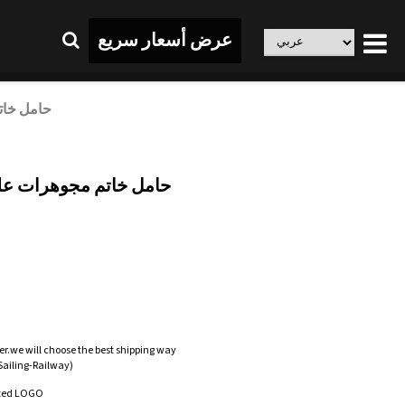
عرض أسعار سريع
حامل خات
حامل خاتم مجوهرات عل
er.we will choose the best shipping way
-Sailing-Railway)
zed LOGO