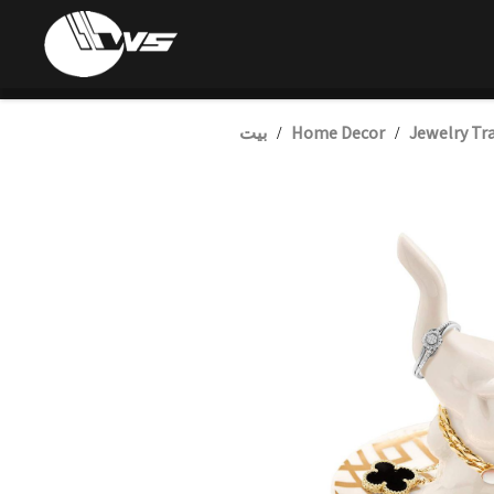
Jewelry Tr
Home Decor
بيت
/
/