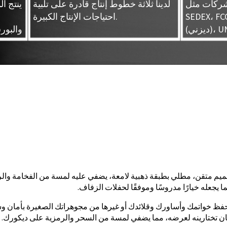
 شركات مثل
لدينا ثلاثة خطوط إنتاج قادرة على تلبية
ينتج ا
SEDE (وول مارت)، FAMA
احتياجات الإنتاج الكبيرة.
UNIVE
والبور
م متقن، مطلي بطبقة ذهبية لامعة، يضفي عليه لمسة من الفخامة والرقي
 يجعله خيارًا مدروسًا وموفقًا لحفلات الزفاف.
حفظ خواتمك وأساورك وقلائدك أو غيرها من مجوهراتك الصغيرة بأمان و
كان تختارينه لعرضه، مما يضفي لمسة من السحر والرمزية على ديكورك.