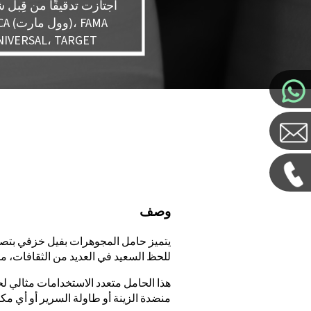
اجتازت تدقيقًا من قِبل
X، FCCA
(ديزني)، RSAL، TARGET
وصف
يتميز حامل المجوهرات بفيل خزفي بتصمي
للحظ السعيد في العديد من الثقافات، مما
هذا الحامل متعدد الاستخدامات مثالي ل
منضدة الزينة أو طاولة السرير أو أي م