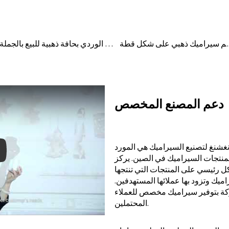
 ذهبي على شكل قطة
صينية مجوهرات صغيرة من السيراميك باللون الوردي بحافة ذهبية للبيع بالجملة
دعم المصنع المخصص
شنغ لتصنيع السيراميك هي المورد
لمنتجات السيراميك في الصين. يركز
كل رئيسي على المنتجات التي تنتجها
يك وتزود بها عملائها المستهدفين.
y: Keynote (Google I/O '18)
كة بتوفير سيراميك مخصص للعملاء
المحتملين.