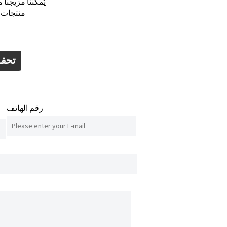
يُمكّننا مزيجنا
منتجات ت
تحقق
رقم الهاتف