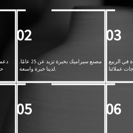
02
03
 في الربيع
مصنع سيراميك بخبرة تزيد عن 25 عامًا.
دعم 
لدينا خبرة واسعة.
حس
05
06