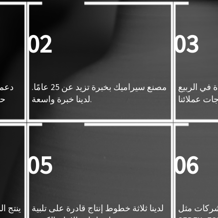
02
03
 في الربيع
مصنع سيراميك بخبرة تزيد عن 25 عامًا.
دعم 
لدينا خبرة واسعة.
حس
05
06
 شركات مثل
لدينا ثلاثة خطوط إنتاج قادرة على تلبية
ينتج ا