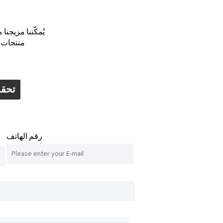
يُمكّننا مزيجنا
منتجات ت
تحقق
رقم الهاتف