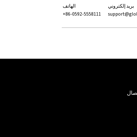
بريد إلكتروني
الهاتف
+86-0592-5558111
support@glo
صال