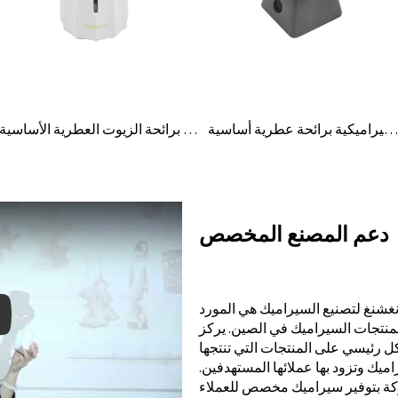
مبخرة زيت عطري سيراميكية برائحة عطرية أساسية
شمعة صغيرة من السيراميك مخصصة برائحة الزيوت العطرية الأساسية
دعم المصنع المخصص
شنغ لتصنيع السيراميك هي المورد
لمنتجات السيراميك في الصين. يركز
كل رئيسي على المنتجات التي تنتجها
يك وتزود بها عملائها المستهدفين.
y: Keynote (Google I/O '18)
كة بتوفير سيراميك مخصص للعملاء