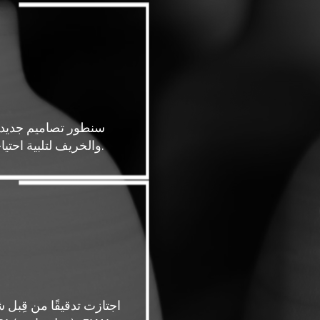
سنطور تصاميم جديدة
والخريف لتلبية احتياجات عملائنا.
اجتازت تدقيقًا من قِبل