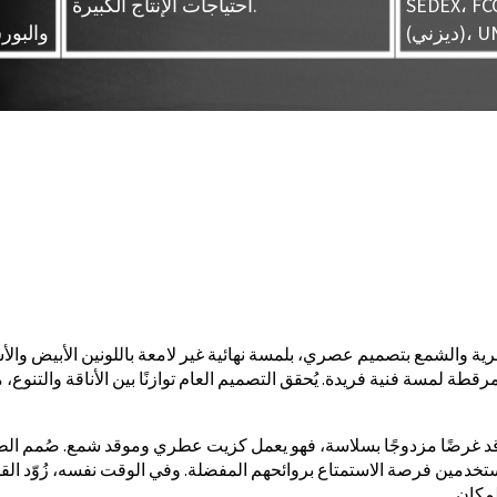
SEDE (وول مارت)، FAMA
احتياجات الإنتاج الكبيرة.
UNIVE
والبور
رية والشمع بتصميم عصري، بلمسة نهائية غير لامعة باللونين الأبيض وال
قطة لمسة فنية فريدة. يُحقق التصميم العام توازنًا بين الأناقة والتنوع،
الموقد غرضًا مزدوجًا بسلاسة، فهو يعمل كزيت عطري وموقد شمع. صُمم الط
مستخدمين فرصة الاستمتاع بروائحهم المفضلة. وفي الوقت نفسه، زُوّد 
مكان.