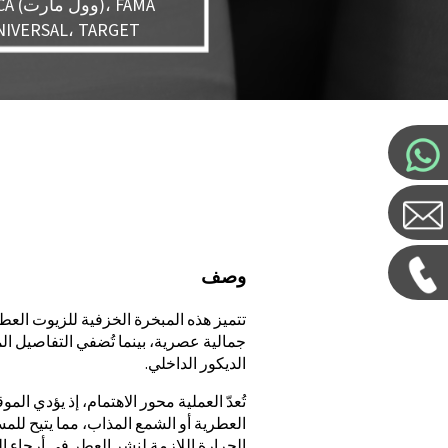
X، FCCA
(ديزني)، RSAL، TARGET
وصف
تتميز هذه المبخرة الخزفية للزيوت العط
جمالية عصرية، بينما تُضفي التفاصيل المر
الديكور الداخلي.
تُعدّ العملية محور الاهتمام، إذ يؤدي 
العطرية أو الشمع المذاب، مما يتيح لل
الحرارة اللازمة لنشر العطر في أرجاء ال