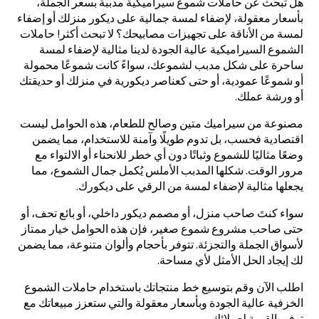
هل تبحث عن حاملات شموع سيراميكية مدببة بسعر الجملة،
بأسعار معقولة، لإضفاء لمسة جمالية على ديكور منزلك أو إضفاء
لمسة من الأناقة على تجهيزات مصابيحك؟ لا تبحث أكثر! حاملات
الشموع السيراميكية عالية الجودة لدينا مثالية لإضفاء لمسة
ساحرة على شكل مدبب لشموعك، سواءً كانت شموعًا محمولة
أو شموعًا عمودية، أو حتى كعناصر ديكورية في منزلك أو حديقتك
أو ورشة عملك.
مصنوعة من سيراميك متين وصالح للطعام، هذه الحوامل ليست
اقتصادية فحسب، بل تدوم طويلًا وآمنة للاستخدام، مما يضمن
وضعًا مثاليًا للشموع وثباتًا دون أي خطر للانحناء أو الالتواء مع
مرور الوقت. شكلها المدبب الأملس يُكمل جمال الشموع، مما
يجعلها مثالية لإضفاء لمسة من الرقي على ديكورك.
سواء كنتَ صاحب منزل، أو مصمم ديكور داخلي، أو بائع تحف، أو
حتى صاحب مشروع شموع صغير، فإن هذه الحوامل خيار ممتاز
لأسواق الجملة والتجزئة. تتوفر بأحجام وألوان متنوعة، مما يضمن
لك إيجاد الحل الأمثل لأي مساحة.
اطلب الآن وقم بتوسيع خط منتجاتك باستخدام حاملات الشموع
الخزفية عالية الجودة وبأسعار معقولة والتي ستعزز مبيعاتك مع
توفير القيمة لعملائك.